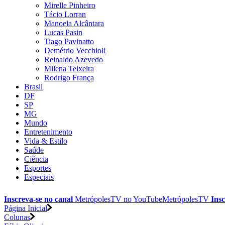
Mirelle Pinheiro
Tácio Lorran
Manoela Alcântara
Lucas Pasin
Tiago Pavinatto
Demétrio Vecchioli
Reinaldo Azevedo
Milena Teixeira
Rodrigo França
Brasil
DF
SP
MG
Mundo
Entretenimento
Vida & Estilo
Saúde
Ciência
Esportes
Especiais
Inscreva-se no canal
MetrópolesTV no
YouTube
MetrópolesTV
Insc
Página Inicial
Colunas