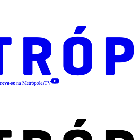
reva-se
na MetrópolesTV