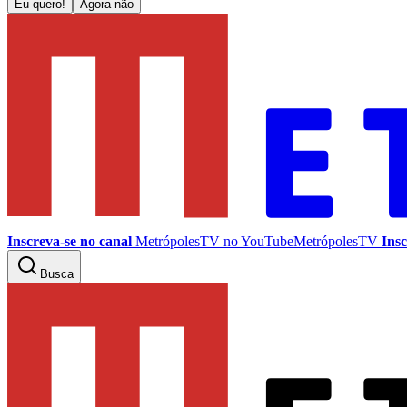
Eu quero!
Agora não
Inscreva-se no canal
MetrópolesTV no
YouTube
MetrópolesTV
Insc
Busca