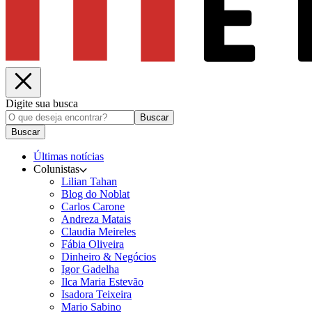
Digite sua busca
Buscar
Buscar
Últimas notícias
Colunistas
Lilian Tahan
Blog do Noblat
Carlos Carone
Andreza Matais
Claudia Meireles
Fábia Oliveira
Dinheiro & Negócios
Igor Gadelha
Ilca Maria Estevão
Isadora Teixeira
Mario Sabino