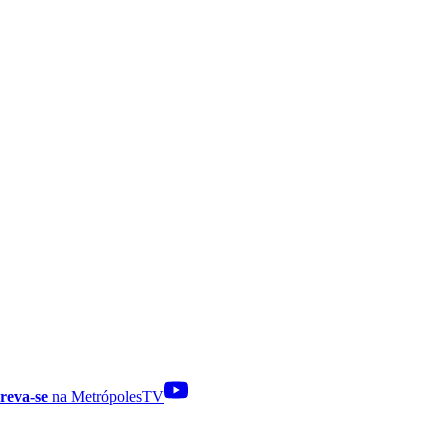
reva-se
na MetrópolesTV