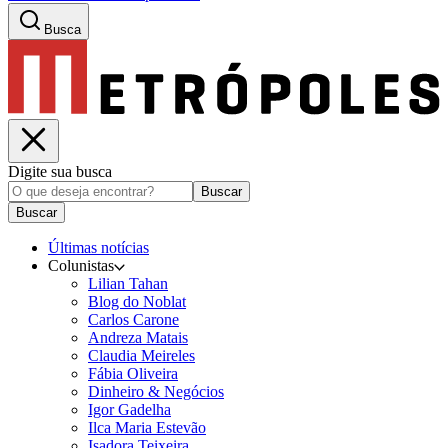
Busca
Digite sua busca
Buscar
Buscar
Últimas notícias
Colunistas
Lilian Tahan
Blog do Noblat
Carlos Carone
Andreza Matais
Claudia Meireles
Fábia Oliveira
Dinheiro & Negócios
Igor Gadelha
Ilca Maria Estevão
Isadora Teixeira