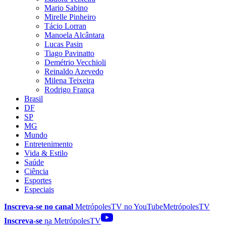
Mario Sabino
Mirelle Pinheiro
Tácio Lorran
Manoela Alcântara
Lucas Pasin
Tiago Pavinatto
Demétrio Vecchioli
Reinaldo Azevedo
Milena Teixeira
Rodrigo França
Brasil
DF
SP
MG
Mundo
Entretenimento
Vida & Estilo
Saúde
Ciência
Esportes
Especiais
Inscreva-se no canal
MetrópolesTV no
YouTube
MetrópolesTV
Inscreva-se
na MetrópolesTV