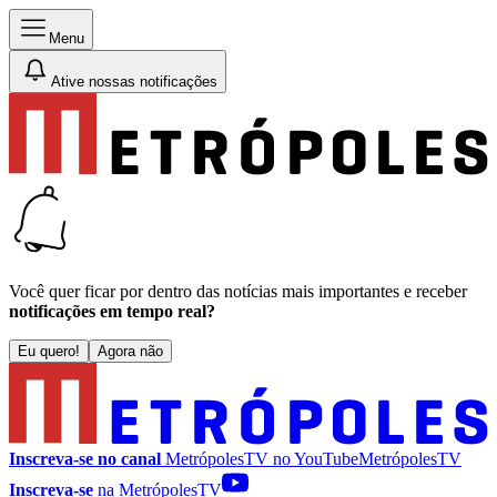
Menu
Ative nossas notificações
Você quer ficar por dentro das notícias mais importantes e receber
notificações em tempo real?
Eu quero!
Agora não
Inscreva-se no canal
MetrópolesTV no
YouTube
MetrópolesTV
Inscreva-se
na MetrópolesTV