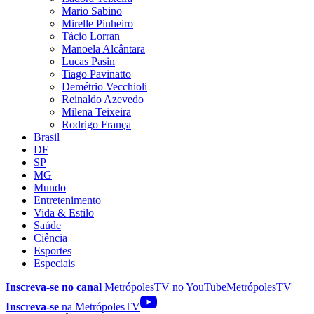
Mario Sabino
Mirelle Pinheiro
Tácio Lorran
Manoela Alcântara
Lucas Pasin
Tiago Pavinatto
Demétrio Vecchioli
Reinaldo Azevedo
Milena Teixeira
Rodrigo França
Brasil
DF
SP
MG
Mundo
Entretenimento
Vida & Estilo
Saúde
Ciência
Esportes
Especiais
Inscreva-se no canal
MetrópolesTV no
YouTube
MetrópolesTV
Inscreva-se
na MetrópolesTV