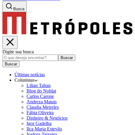
Busca
Digite sua busca
Buscar
Buscar
Últimas notícias
Colunistas
Lilian Tahan
Blog do Noblat
Carlos Carone
Andreza Matais
Claudia Meireles
Fábia Oliveira
Dinheiro & Negócios
Igor Gadelha
Ilca Maria Estevão
Isadora Teixeira