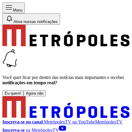
Menu
Ative nossas notificações
Você quer ficar por dentro das notícias mais importantes e receber
notificações em tempo real?
Eu quero!
Agora não
Inscreva-se no canal
MetrópolesTV no
YouTube
MetrópolesTV
Inscreva-se
na MetrópolesTV