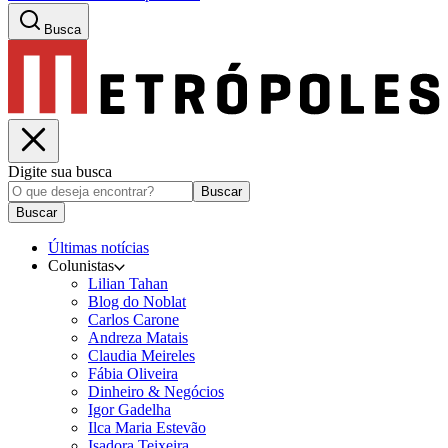
Busca
Digite sua busca
Buscar
Buscar
Últimas notícias
Colunistas
Lilian Tahan
Blog do Noblat
Carlos Carone
Andreza Matais
Claudia Meireles
Fábia Oliveira
Dinheiro & Negócios
Igor Gadelha
Ilca Maria Estevão
Isadora Teixeira