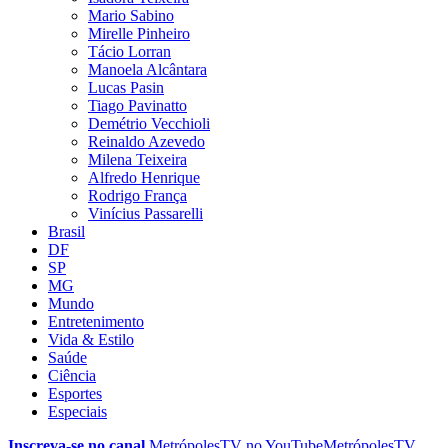
Mario Sabino
Mirelle Pinheiro
Tácio Lorran
Manoela Alcântara
Lucas Pasin
Tiago Pavinatto
Demétrio Vecchioli
Reinaldo Azevedo
Milena Teixeira
Alfredo Henrique
Rodrigo França
Vinícius Passarelli
Brasil
DF
SP
MG
Mundo
Entretenimento
Vida & Estilo
Saúde
Ciência
Esportes
Especiais
Inscreva-se no canal
MetrópolesTV no
YouTube
MetrópolesTV