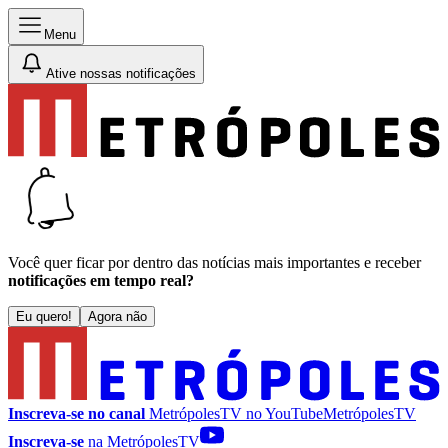
Menu
Ative nossas notificações
Você quer ficar por dentro das notícias mais importantes e receber
notificações em tempo real?
Eu quero!
Agora não
Inscreva-se no canal
MetrópolesTV no
YouTube
MetrópolesTV
Inscreva-se
na MetrópolesTV