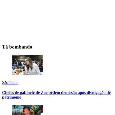
Tá bombando
São Paulo
Chefes de gabinete de Zoe pedem demissão após divulgação de
patrimônio