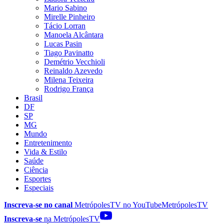
Mario Sabino
Mirelle Pinheiro
Tácio Lorran
Manoela Alcântara
Lucas Pasin
Tiago Pavinatto
Demétrio Vecchioli
Reinaldo Azevedo
Milena Teixeira
Rodrigo França
Brasil
DF
SP
MG
Mundo
Entretenimento
Vida & Estilo
Saúde
Ciência
Esportes
Especiais
Inscreva-se no canal
MetrópolesTV no
YouTube
MetrópolesTV
Inscreva-se
na MetrópolesTV