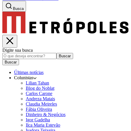
Busca
Digite sua busca
Buscar
Buscar
Últimas notícias
Colunistas
Lilian Tahan
Blog do Noblat
Carlos Carone
Andreza Matais
Claudia Meireles
Fábia Oliveira
Dinheiro & Negócios
Igor Gadelha
Ilca Maria Estevão
Isadora Teixeira