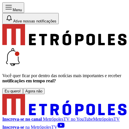
Menu
Ative nossas notificações
Você quer ficar por dentro das notícias mais importantes e receber
notificações em tempo real?
Eu quero!
Agora não
Inscreva-se no canal
MetrópolesTV no
YouTube
MetrópolesTV
Inscreva-se
na MetrópolesTV