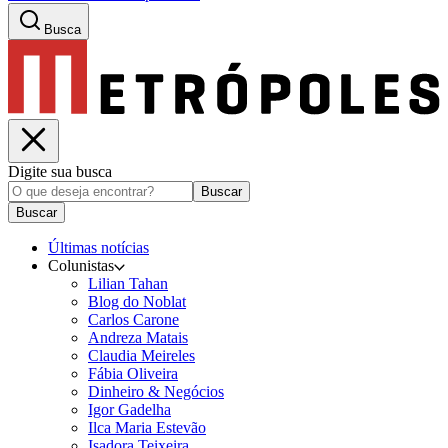
Busca
Digite sua busca
Buscar
Buscar
Últimas notícias
Colunistas
Lilian Tahan
Blog do Noblat
Carlos Carone
Andreza Matais
Claudia Meireles
Fábia Oliveira
Dinheiro & Negócios
Igor Gadelha
Ilca Maria Estevão
Isadora Teixeira