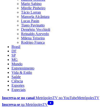
Mario Sabino
Mirelle Pinheiro
Tácio Lorran
Manoela Alcântara
Lucas Pasin
Tiago Pavinatto
Demétrio Vecchioli
Reinaldo Azevedo
Milena Teixeira
Rodrigo França
Brasil
DF
SP
MG
Mundo
Entretenimento
Vida & Estilo
Saúde
Ciência
Esportes
Especiais
Inscreva-se no canal
MetrópolesTV no
YouTube
MetrópolesTV
Inscreva-se
na MetrópolesTV