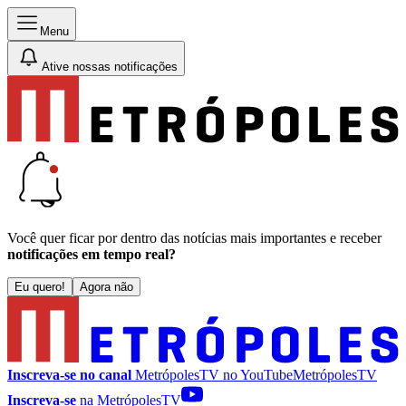
Menu
Ative nossas notificações
Você quer ficar por dentro das notícias mais importantes e receber
notificações em tempo real?
Eu quero!
Agora não
Inscreva-se no canal
MetrópolesTV no
YouTube
MetrópolesTV
Inscreva-se
na MetrópolesTV