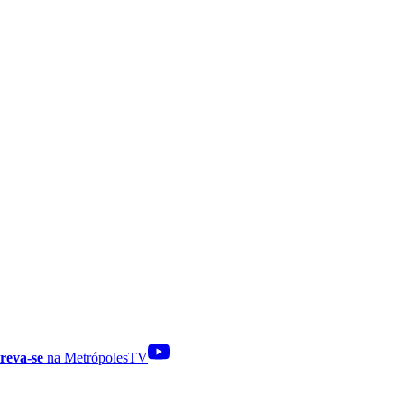
reva-se
na MetrópolesTV