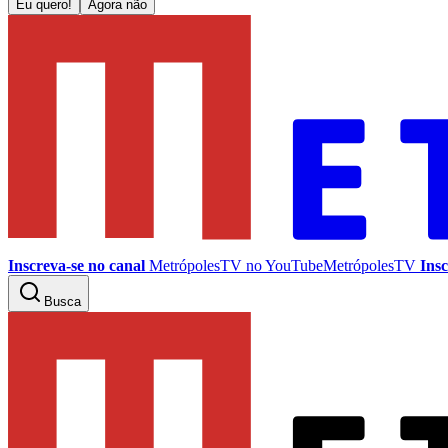
Eu quero!
Agora não
Inscreva-se no canal
MetrópolesTV no
YouTube
MetrópolesTV
Insc
Busca