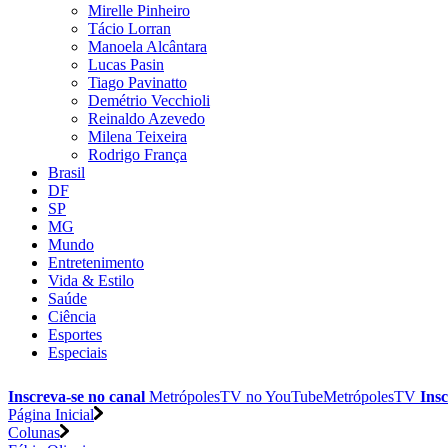
Mirelle Pinheiro
Tácio Lorran
Manoela Alcântara
Lucas Pasin
Tiago Pavinatto
Demétrio Vecchioli
Reinaldo Azevedo
Milena Teixeira
Rodrigo França
Brasil
DF
SP
MG
Mundo
Entretenimento
Vida & Estilo
Saúde
Ciência
Esportes
Especiais
Inscreva-se no canal
MetrópolesTV no
YouTube
MetrópolesTV
Insc
Página Inicial
Colunas