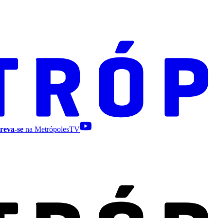
reva-se
na MetrópolesTV