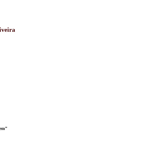
iveira
bem”