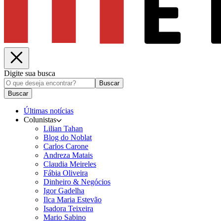
Digite sua busca
Buscar
Buscar
Últimas notícias
Colunistas
Lilian Tahan
Blog do Noblat
Carlos Carone
Andreza Matais
Claudia Meireles
Fábia Oliveira
Dinheiro & Negócios
Igor Gadelha
Ilca Maria Estevão
Isadora Teixeira
Mario Sabino