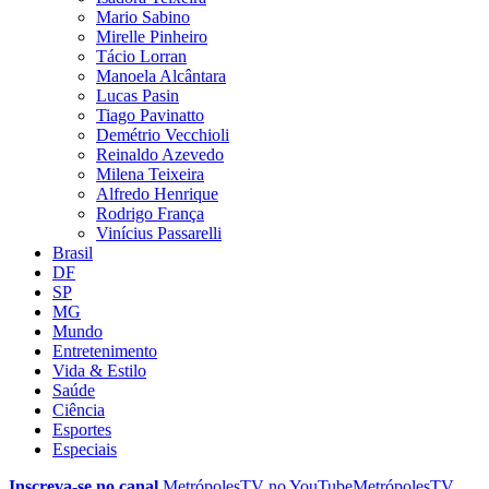
Mario Sabino
Mirelle Pinheiro
Tácio Lorran
Manoela Alcântara
Lucas Pasin
Tiago Pavinatto
Demétrio Vecchioli
Reinaldo Azevedo
Milena Teixeira
Alfredo Henrique
Rodrigo França
Vinícius Passarelli
Brasil
DF
SP
MG
Mundo
Entretenimento
Vida & Estilo
Saúde
Ciência
Esportes
Especiais
Inscreva-se no canal
MetrópolesTV no
YouTube
MetrópolesTV