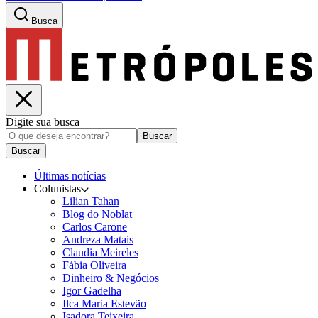
Busca
Digite sua busca
Buscar
Buscar
Últimas notícias
Colunistas
Lilian Tahan
Blog do Noblat
Carlos Carone
Andreza Matais
Claudia Meireles
Fábia Oliveira
Dinheiro & Negócios
Igor Gadelha
Ilca Maria Estevão
Isadora Teixeira