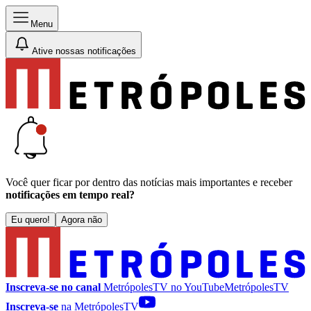
Menu
Ative nossas notificações
Você quer ficar por dentro das notícias mais importantes e receber
notificações em tempo real?
Eu quero!
Agora não
Inscreva-se no canal
MetrópolesTV no
YouTube
MetrópolesTV
Inscreva-se
na MetrópolesTV