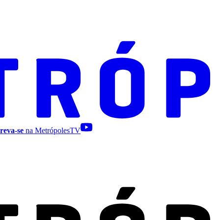
reva-se
na MetrópolesTV