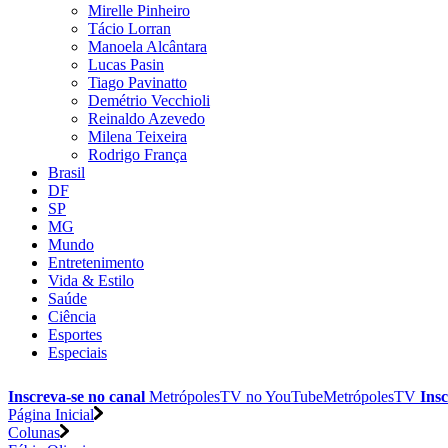
Mirelle Pinheiro
Tácio Lorran
Manoela Alcântara
Lucas Pasin
Tiago Pavinatto
Demétrio Vecchioli
Reinaldo Azevedo
Milena Teixeira
Rodrigo França
Brasil
DF
SP
MG
Mundo
Entretenimento
Vida & Estilo
Saúde
Ciência
Esportes
Especiais
Inscreva-se no canal
MetrópolesTV no
YouTube
MetrópolesTV
Insc
Página Inicial
Colunas