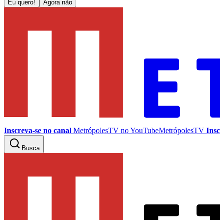
Eu quero!
Agora não
Inscreva-se no canal
MetrópolesTV no
YouTube
MetrópolesTV
Insc
Busca