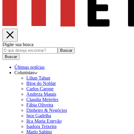
Digite sua busca
Buscar
Buscar
Últimas notícias
Colunistas
Lilian Tahan
Blog do Noblat
Carlos Carone
Andreza Matais
Claudia Meireles
Fábia Oliveira
Dinheiro & Negócios
Igor Gadelha
Ilca Maria Estevão
Isadora Teixeira
Mario Sabino