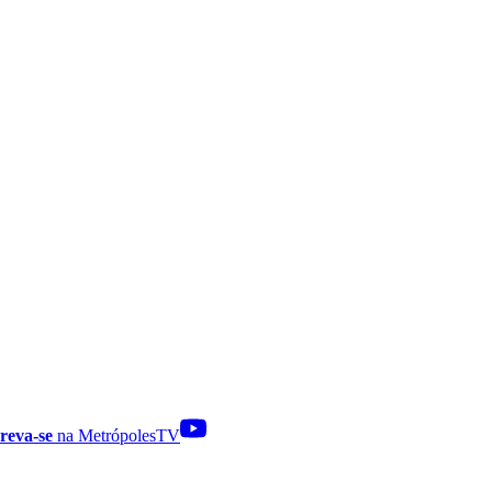
reva-se
na MetrópolesTV