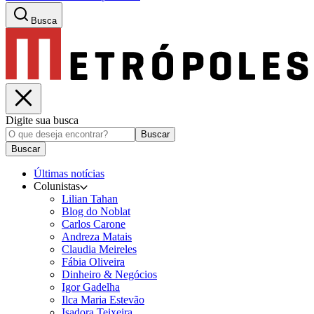
Busca
Digite sua busca
Buscar
Buscar
Últimas notícias
Colunistas
Lilian Tahan
Blog do Noblat
Carlos Carone
Andreza Matais
Claudia Meireles
Fábia Oliveira
Dinheiro & Negócios
Igor Gadelha
Ilca Maria Estevão
Isadora Teixeira