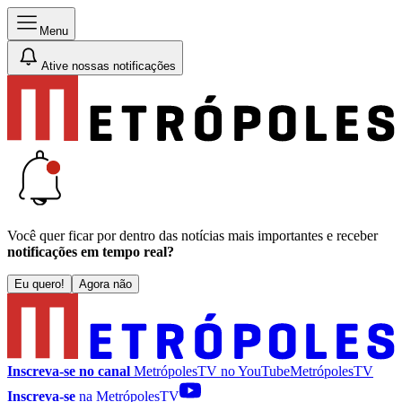
Menu
Ative nossas notificações
Você quer ficar por dentro das notícias mais importantes e receber
notificações em tempo real?
Eu quero!
Agora não
Inscreva-se no canal
MetrópolesTV no
YouTube
MetrópolesTV
Inscreva-se
na MetrópolesTV