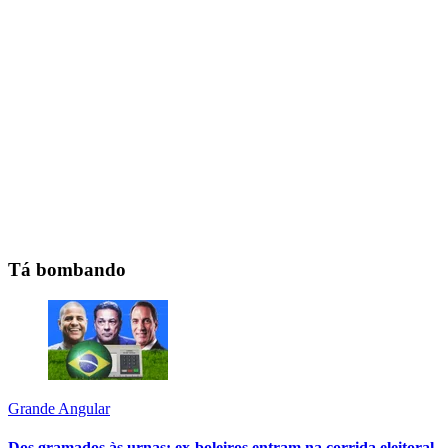
Tá bombando
Grande Angular
Dos gramados às urnas: ex-boleiros entram na corrida eleitoral