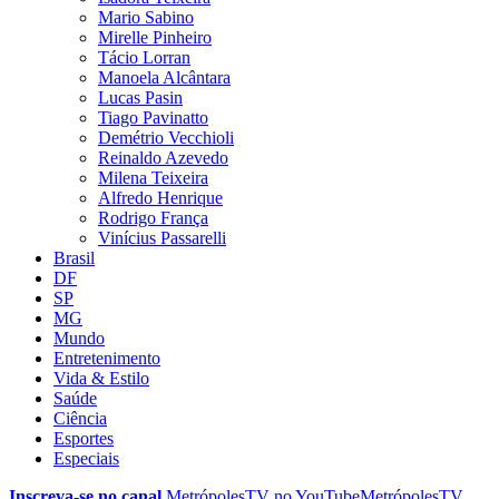
Mario Sabino
Mirelle Pinheiro
Tácio Lorran
Manoela Alcântara
Lucas Pasin
Tiago Pavinatto
Demétrio Vecchioli
Reinaldo Azevedo
Milena Teixeira
Alfredo Henrique
Rodrigo França
Vinícius Passarelli
Brasil
DF
SP
MG
Mundo
Entretenimento
Vida & Estilo
Saúde
Ciência
Esportes
Especiais
Inscreva-se no canal
MetrópolesTV no
YouTube
MetrópolesTV