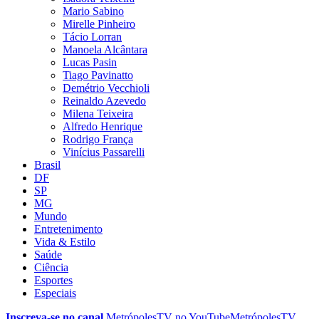
Mario Sabino
Mirelle Pinheiro
Tácio Lorran
Manoela Alcântara
Lucas Pasin
Tiago Pavinatto
Demétrio Vecchioli
Reinaldo Azevedo
Milena Teixeira
Alfredo Henrique
Rodrigo França
Vinícius Passarelli
Brasil
DF
SP
MG
Mundo
Entretenimento
Vida & Estilo
Saúde
Ciência
Esportes
Especiais
Inscreva-se no canal
MetrópolesTV no
YouTube
MetrópolesTV