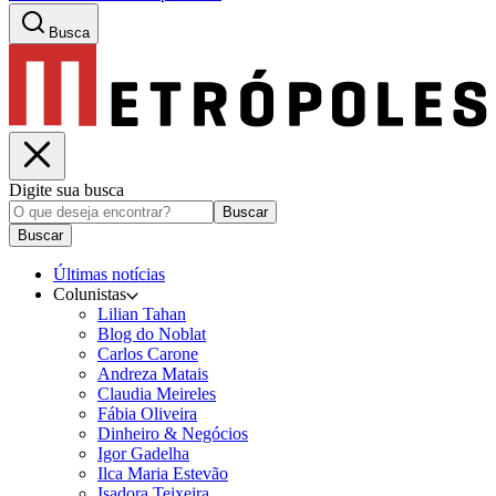
Busca
Digite sua busca
Buscar
Buscar
Últimas notícias
Colunistas
Lilian Tahan
Blog do Noblat
Carlos Carone
Andreza Matais
Claudia Meireles
Fábia Oliveira
Dinheiro & Negócios
Igor Gadelha
Ilca Maria Estevão
Isadora Teixeira