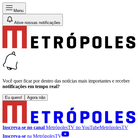
Menu
Ative nossas notificações
Você quer ficar por dentro das notícias mais importantes e receber
notificações em tempo real?
Eu quero!
Agora não
Inscreva-se no canal
MetrópolesTV no
YouTube
MetrópolesTV
Inscreva-se
na MetrópolesTV