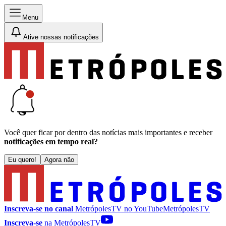
Menu
Ative nossas notificações
Você quer ficar por dentro das notícias mais importantes e receber
notificações em tempo real?
Eu quero!
Agora não
Inscreva-se no canal
MetrópolesTV no
YouTube
MetrópolesTV
Inscreva-se
na MetrópolesTV