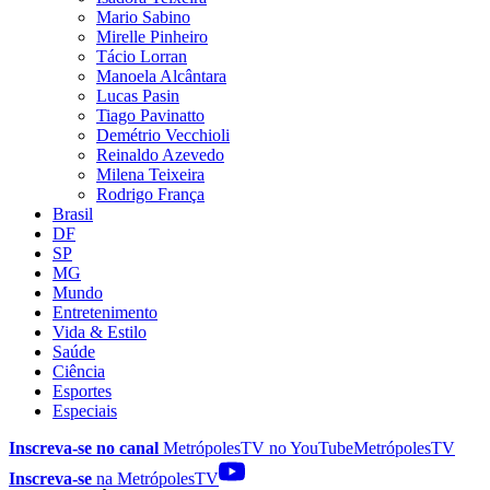
Mario Sabino
Mirelle Pinheiro
Tácio Lorran
Manoela Alcântara
Lucas Pasin
Tiago Pavinatto
Demétrio Vecchioli
Reinaldo Azevedo
Milena Teixeira
Rodrigo França
Brasil
DF
SP
MG
Mundo
Entretenimento
Vida & Estilo
Saúde
Ciência
Esportes
Especiais
Inscreva-se no canal
MetrópolesTV no
YouTube
MetrópolesTV
Inscreva-se
na MetrópolesTV