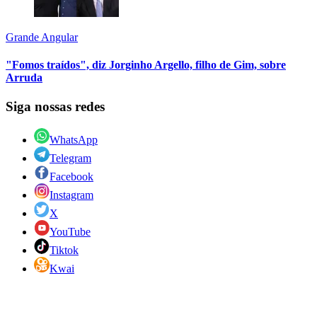
Grande Angular
"Fomos traídos", diz Jorginho Argello, filho de Gim, sobre
Arruda
Siga nossas redes
WhatsApp
Telegram
Facebook
Instagram
X
YouTube
Tiktok
Kwai