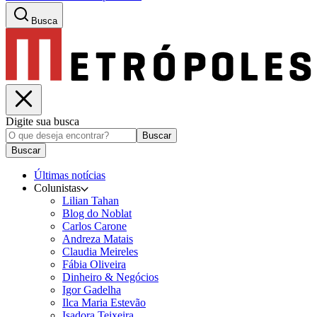
Busca
Digite sua busca
Buscar
Buscar
Últimas notícias
Colunistas
Lilian Tahan
Blog do Noblat
Carlos Carone
Andreza Matais
Claudia Meireles
Fábia Oliveira
Dinheiro & Negócios
Igor Gadelha
Ilca Maria Estevão
Isadora Teixeira