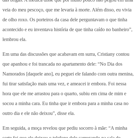
veia do meu pescoço, que me levaria à morte. Além disso, eu vivia
de olho roxo. Os porteiros da casa dele perguntavam o que tinha
acontecido e eu inventava história de que tinha caído no banheiro”,
lembrou ela.
Em uma das discussões que acabavam em surra, Cristiany contou
que apanhou e foi trancada no apartamento dele: “No Dia dos
Namorados [daquele ano], eu peguei ele falando com outra menina,
fui tirar satisfação mais uma vez, e ameacei ir embora. Foi nessa
hora que ele me arrastou para o quarto, subiu em cima de mim e
socou a minha cara. Eu tinha que ir embora para a minha casa no
outro dia e ele não deixou”, disse ela.
Em seguida, a moça revelou que pediu socorro à mãe: “A minha
sorte foi que ele deixou o telefone dele carregando na sala de