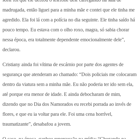
madrugada, então liguei para a minha mãe e contei que ele tinha me
agredido. Ela foi lá com a polícia no dia seguinte. Ele tinha saído há
pouco tempo. Eu estava com o olho roxo, magra, só sabia chorar
nessa época, era totalmente dependente emocionalmente dele”,
declarou.
Cristiany ainda foi vítima de escárnio por parte dos agentes de
segurança que atenderam ao chamado: “Dois policiais me colocaram
dentro da viatura sem a minha mãe. Eu não poderia ter ido sem ela,
até porque era menor de idade. E ainda debocharam de mim,
dizendo que no Dia dos Namorados eu recebi porrada ao invés de
flores, e que eu ia voltar para ele. Foi uma cena horrível,
traumatizante”, desabafou a jovem.
O caso, na época, ganhou repercussão na mídia: “Chegando na