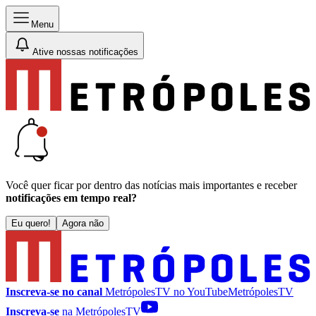
Menu
Ative nossas notificações
Você quer ficar por dentro das notícias mais importantes e receber
notificações em tempo real?
Eu quero!
Agora não
Inscreva-se no canal
MetrópolesTV no
YouTube
MetrópolesTV
Inscreva-se
na MetrópolesTV