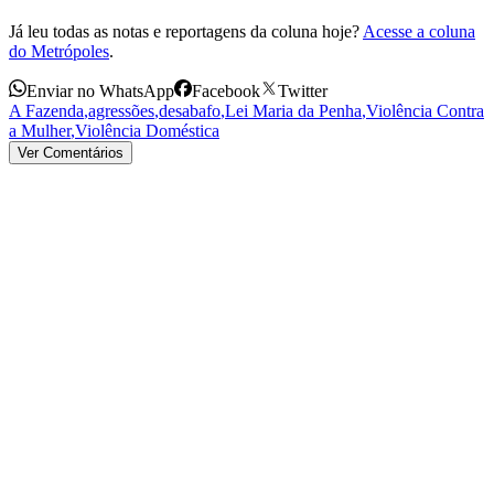
Já leu todas as notas e reportagens da coluna hoje?
Acesse a coluna
do Metrópoles
.
Enviar no WhatsApp
Facebook
Twitter
A Fazenda
,
agressões
,
desabafo
,
Lei Maria da Penha
,
Violência Contra
a Mulher
,
Violência Doméstica
Ver Comentários