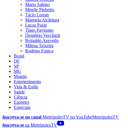
Mario Sabino
Mirelle Pinheiro
Tácio Lorran
Manoela Alcântara
Lucas Pasin
Tiago Pavinatto
Demétrio Vecchioli
Reinaldo Azevedo
Milena Teixeira
Rodrigo França
Brasil
DF
SP
MG
Mundo
Entretenimento
Vida & Estilo
Saúde
Ciência
Esportes
Especiais
Inscreva-se no canal
MetrópolesTV no
YouTube
MetrópolesTV
Inscreva-se
na MetrópolesTV