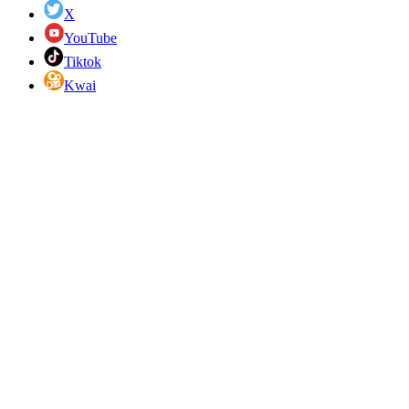
X
YouTube
Tiktok
Kwai