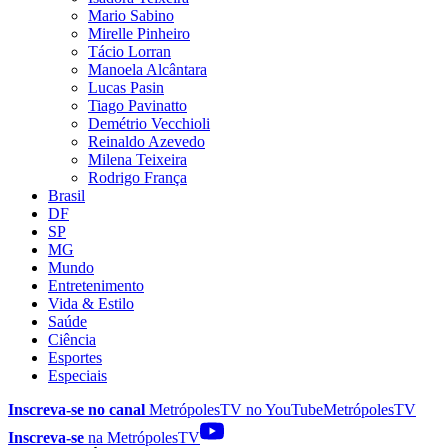
Mario Sabino
Mirelle Pinheiro
Tácio Lorran
Manoela Alcântara
Lucas Pasin
Tiago Pavinatto
Demétrio Vecchioli
Reinaldo Azevedo
Milena Teixeira
Rodrigo França
Brasil
DF
SP
MG
Mundo
Entretenimento
Vida & Estilo
Saúde
Ciência
Esportes
Especiais
Inscreva-se no canal
MetrópolesTV no
YouTube
MetrópolesTV
Inscreva-se
na MetrópolesTV