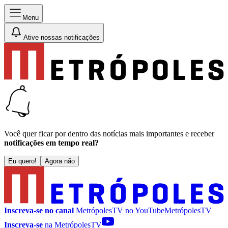
Menu
Ative nossas notificações
Você quer ficar por dentro das notícias mais importantes e receber
notificações em tempo real?
Eu quero!
Agora não
Inscreva-se no canal
MetrópolesTV no
YouTube
MetrópolesTV
Inscreva-se
na MetrópolesTV