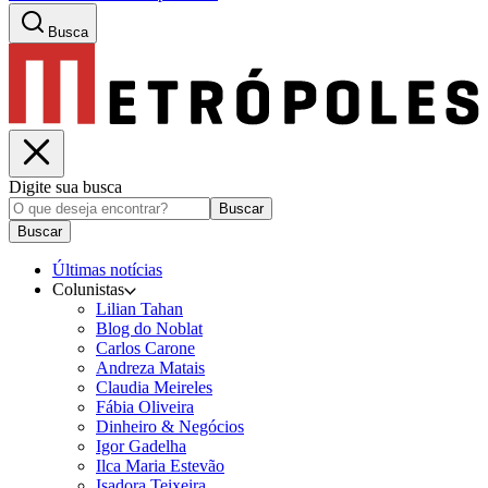
Busca
Digite sua busca
Buscar
Buscar
Últimas notícias
Colunistas
Lilian Tahan
Blog do Noblat
Carlos Carone
Andreza Matais
Claudia Meireles
Fábia Oliveira
Dinheiro & Negócios
Igor Gadelha
Ilca Maria Estevão
Isadora Teixeira