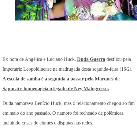
Ex-nora de Angélica e Luciano Huck,
Duda Guerra
desfilou pela
Imperatriz Leopoldinense na madrugada desta segunda-feira (16/2).
A escola de samba é a segunda a passar pela Marquês de
Sapucaí e homenageia o legado de Ney Matogrosso.
Duda namorava Benício Huck, mas o relacionamento chegou ao fim
em maio do ano passado. O namoro foi recheado de polêmicas,
incluindo crises de ciúmes e disputas nas redes.