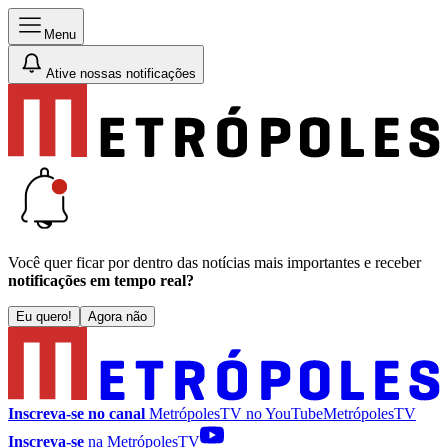
Menu
Ative nossas notificações
Você quer ficar por dentro das notícias mais importantes e receber
notificações em tempo real?
Eu quero!
Agora não
Inscreva-se no canal
MetrópolesTV no
YouTube
MetrópolesTV
Inscreva-se
na MetrópolesTV