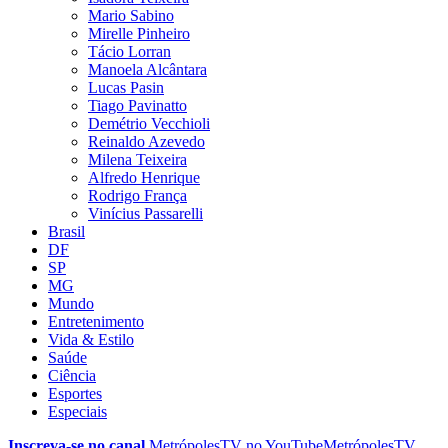
Mario Sabino
Mirelle Pinheiro
Tácio Lorran
Manoela Alcântara
Lucas Pasin
Tiago Pavinatto
Demétrio Vecchioli
Reinaldo Azevedo
Milena Teixeira
Alfredo Henrique
Rodrigo França
Vinícius Passarelli
Brasil
DF
SP
MG
Mundo
Entretenimento
Vida & Estilo
Saúde
Ciência
Esportes
Especiais
Inscreva-se no canal
MetrópolesTV no
YouTube
MetrópolesTV