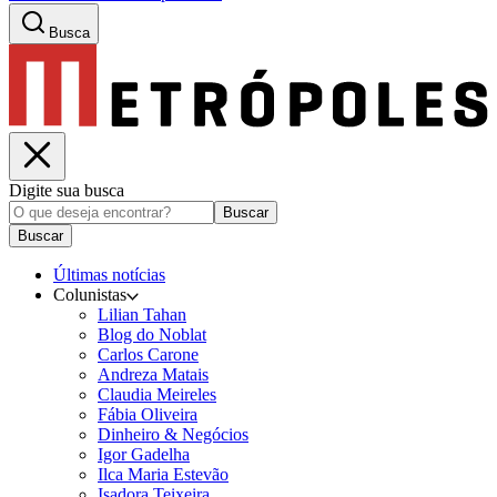
Busca
Digite sua busca
Buscar
Buscar
Últimas notícias
Colunistas
Lilian Tahan
Blog do Noblat
Carlos Carone
Andreza Matais
Claudia Meireles
Fábia Oliveira
Dinheiro & Negócios
Igor Gadelha
Ilca Maria Estevão
Isadora Teixeira