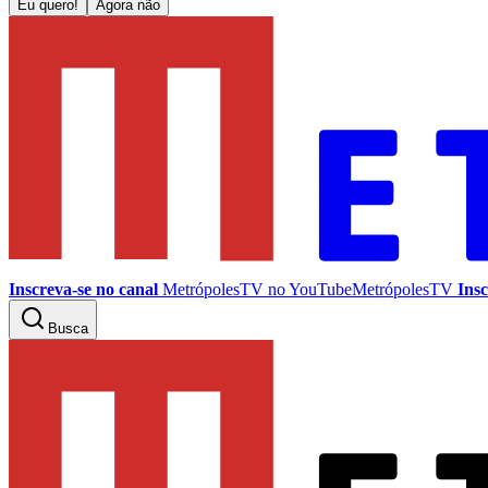
Eu quero!
Agora não
Inscreva-se no canal
MetrópolesTV no
YouTube
MetrópolesTV
Insc
Busca