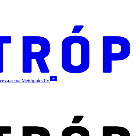
reva-se
na MetrópolesTV