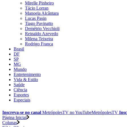
Mirelle Pinheiro
Tácio Lorran
Manoela Alcântara
Lucas Pasin
Tiago Pavinatto
Demétrio Vecchioli
Reinaldo Azevedo
Milena Teixeira
Rodrigo França
Brasil
DF
SP
MG
Mundo
Entretenimento
Vida & Estilo
Saúde
Ciência
Esportes
Especiais
Inscreva-se no canal
MetrópolesTV no
YouTube
MetrópolesTV
Insc
Página Inicial
Colunas