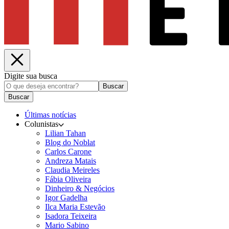
Digite sua busca
Buscar
Buscar
Últimas notícias
Colunistas
Lilian Tahan
Blog do Noblat
Carlos Carone
Andreza Matais
Claudia Meireles
Fábia Oliveira
Dinheiro & Negócios
Igor Gadelha
Ilca Maria Estevão
Isadora Teixeira
Mario Sabino