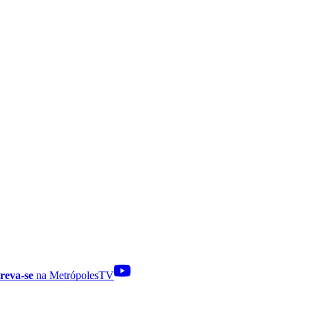
reva-se
na MetrópolesTV