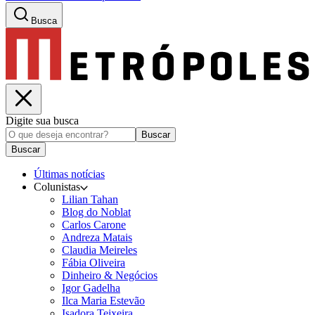
Busca
Digite sua busca
Buscar
Buscar
Últimas notícias
Colunistas
Lilian Tahan
Blog do Noblat
Carlos Carone
Andreza Matais
Claudia Meireles
Fábia Oliveira
Dinheiro & Negócios
Igor Gadelha
Ilca Maria Estevão
Isadora Teixeira