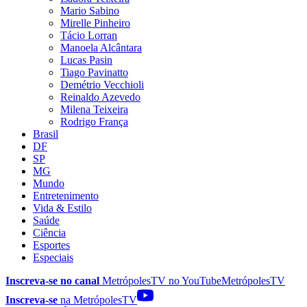
Mario Sabino
Mirelle Pinheiro
Tácio Lorran
Manoela Alcântara
Lucas Pasin
Tiago Pavinatto
Demétrio Vecchioli
Reinaldo Azevedo
Milena Teixeira
Rodrigo França
Brasil
DF
SP
MG
Mundo
Entretenimento
Vida & Estilo
Saúde
Ciência
Esportes
Especiais
Inscreva-se no canal
MetrópolesTV no
YouTube
MetrópolesTV
Inscreva-se
na MetrópolesTV