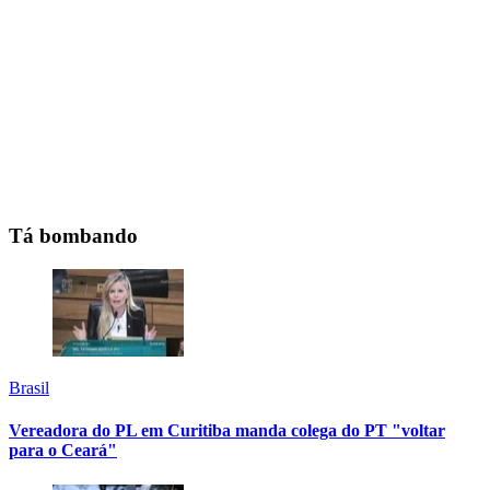
Tá bombando
Brasil
Vereadora do PL em Curitiba manda colega do PT "voltar
para o Ceará"