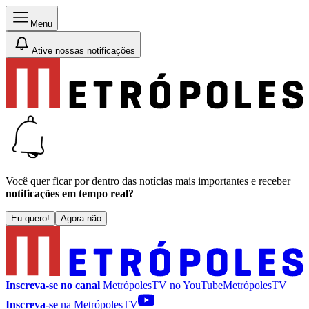
Menu
Ative nossas notificações
Você quer ficar por dentro das notícias mais importantes e receber
notificações em tempo real?
Eu quero!
Agora não
Inscreva-se no canal
MetrópolesTV no
YouTube
MetrópolesTV
Inscreva-se
na MetrópolesTV