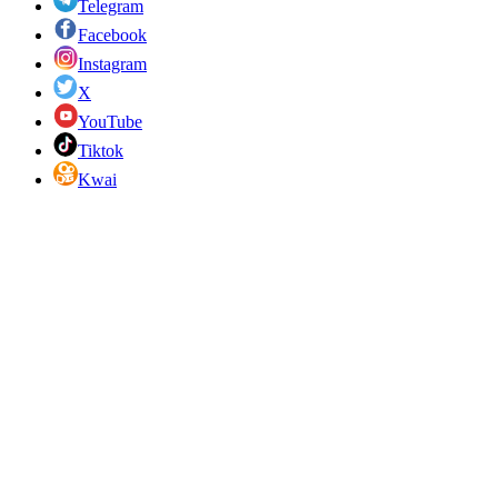
Telegram
Facebook
Instagram
X
YouTube
Tiktok
Kwai