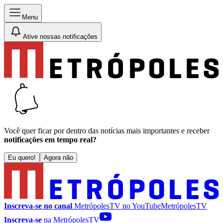
Menu
Ative nossas notificações
Você quer ficar por dentro das notícias mais importantes e receber
notificações em tempo real?
Eu quero!
Agora não
Inscreva-se no canal
MetrópolesTV no
YouTube
MetrópolesTV
Inscreva-se
na MetrópolesTV