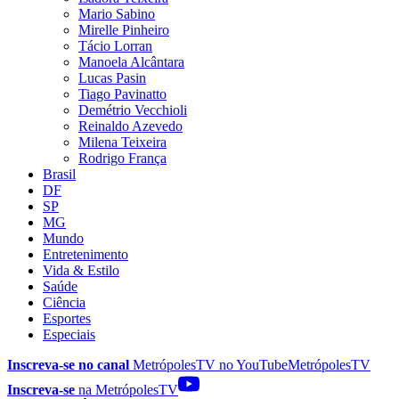
Mario Sabino
Mirelle Pinheiro
Tácio Lorran
Manoela Alcântara
Lucas Pasin
Tiago Pavinatto
Demétrio Vecchioli
Reinaldo Azevedo
Milena Teixeira
Rodrigo França
Brasil
DF
SP
MG
Mundo
Entretenimento
Vida & Estilo
Saúde
Ciência
Esportes
Especiais
Inscreva-se no canal
MetrópolesTV no
YouTube
MetrópolesTV
Inscreva-se
na MetrópolesTV