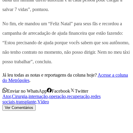
salvar 7 vidas”, pontuou.
No fim, ele mandou um “Feliz Natal” para seus fãs e recordou a
campanha de arrecadação de ajuda financeira que estão fazendo:
“Estou precisando de ajuda porque vocês sabem que sou autônomo,
não tenho contrato no momento, não posso dirigir. Nem no meu táxi
posso trabalhar”, concluiu.
Já leu todas as notas e reportagens da coluna hoje?
Acesse a coluna
do Metrópoles
.
Enviar no WhatsApp
Facebook
Twitter
Ator
,
Cirurgia
,
internação
,
operação
,
recuperação
,
redes
sociais
,
transplante
,
Vídeo
Ver Comentários