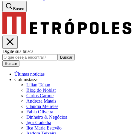
Busca
Digite sua busca
Buscar
Buscar
Últimas notícias
Colunistas
Lilian Tahan
Blog do Noblat
Carlos Carone
Andreza Matais
Claudia Meireles
Fábia Oliveira
Dinheiro & Negócios
Igor Gadelha
Ilca Maria Estevão
Isadora Teixeira