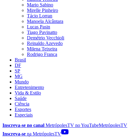
Mario Sabino
Mirelle Pinheiro
Tácio Lorran
Manoela Alcântara
Lucas Pasin
Tiago Pavinatto
Demétrio Vecchioli
Reinaldo Azevedo
Milena Teixeira
Rodrigo França
Brasil
DF
SP
MG
Mundo
Entretenimento
Vida & Estilo
Saúde
Ciência
Esportes
Especiais
Inscreva-se no canal
MetrópolesTV no
YouTube
MetrópolesTV
Inscreva-se
na MetrópolesTV