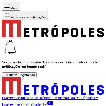
Menu
Ative nossas notificações
Você quer ficar por dentro das notícias mais importantes e receber
notificações em tempo real?
Eu quero!
Agora não
Inscreva-se no canal
MetrópolesTV no
YouTube
MetrópolesTV
Inscreva-se
na MetrópolesTV