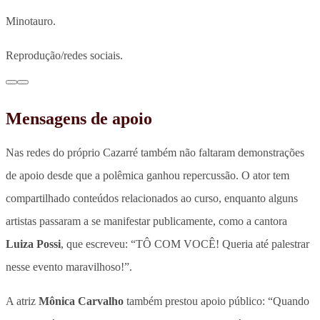
Minotauro.
Reprodução/redes sociais.
Mensagens de apoio
Nas redes do próprio Cazarré também não faltaram demonstrações
de apoio desde que a polêmica ganhou repercussão. O ator tem
compartilhado conteúdos relacionados ao curso, enquanto alguns
artistas passaram a se manifestar publicamente, como a cantora
Luiza Possi
, que escreveu: “TÔ COM VOCÊ! Queria até palestrar
nesse evento maravilhoso!”.
A atriz
Mônica Carvalho
também prestou apoio público: “Quando
a alma está alinhada com Deus, nenhuma voz contrária tem poder.