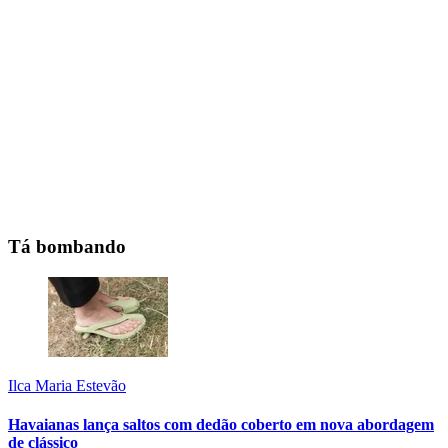
Tá bombando
Ilca Maria Estevão
Havaianas lança saltos com dedão coberto em nova abordagem
de clássico