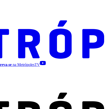
reva-se
na MetrópolesTV