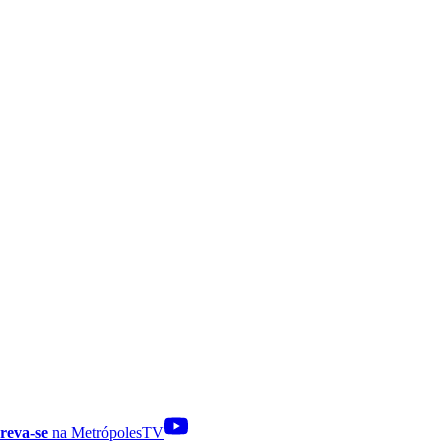
reva-se
na MetrópolesTV