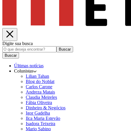
Digite sua busca
Buscar
Buscar
Últimas notícias
Colunistas
Lilian Tahan
Blog do Noblat
Carlos Carone
Andreza Matais
Claudia Meireles
Fábia Oliveira
Dinheiro & Negócios
Igor Gadelha
Ilca Maria Estevão
Isadora Teixeira
Mario Sabino