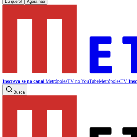
Eu quero!
Agora não
Inscreva-se no canal
MetrópolesTV no
YouTube
MetrópolesTV
Insc
Busca