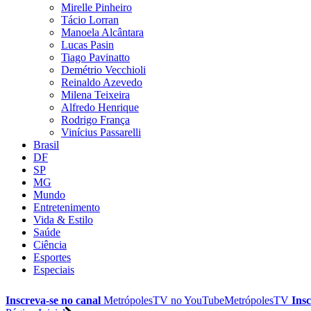
Mirelle Pinheiro
Tácio Lorran
Manoela Alcântara
Lucas Pasin
Tiago Pavinatto
Demétrio Vecchioli
Reinaldo Azevedo
Milena Teixeira
Alfredo Henrique
Rodrigo França
Vinícius Passarelli
Brasil
DF
SP
MG
Mundo
Entretenimento
Vida & Estilo
Saúde
Ciência
Esportes
Especiais
Inscreva-se no canal
MetrópolesTV no
YouTube
MetrópolesTV
Insc