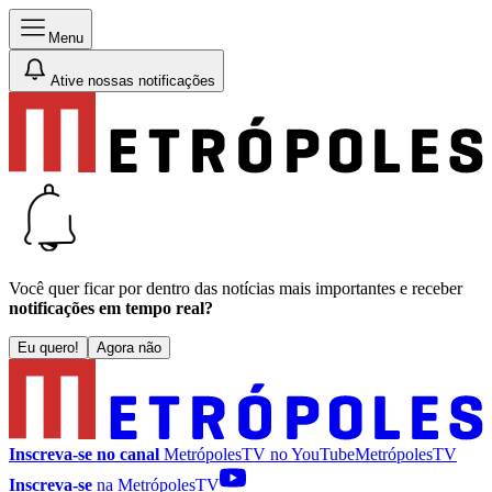
Menu
Ative nossas notificações
Você quer ficar por dentro das notícias mais importantes e receber
notificações em tempo real?
Eu quero!
Agora não
Inscreva-se no canal
MetrópolesTV no
YouTube
MetrópolesTV
Inscreva-se
na MetrópolesTV