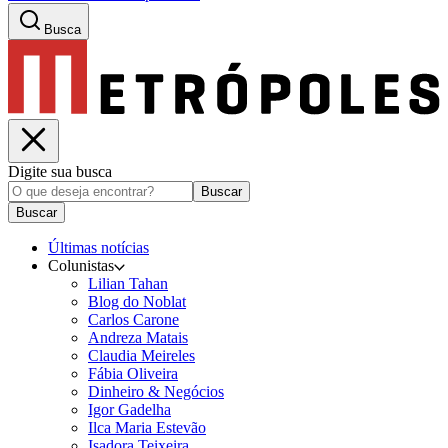
Busca
Digite sua busca
Buscar
Buscar
Últimas notícias
Colunistas
Lilian Tahan
Blog do Noblat
Carlos Carone
Andreza Matais
Claudia Meireles
Fábia Oliveira
Dinheiro & Negócios
Igor Gadelha
Ilca Maria Estevão
Isadora Teixeira