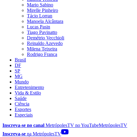
Mario Sabino
Mirelle Pinheiro
Tácio Lorran
Manoela Alcântara
Lucas Pasin
Tiago Pavinatto
Demétrio Vecchioli
Reinaldo Azevedo
Milena Teixeira
Rodrigo França
Brasil
DF
SP
MG
Mundo
Entretenimento
Vida & Estilo
Saúde
Ciência
Esportes
Especiais
Inscreva-se no canal
MetrópolesTV no
YouTube
MetrópolesTV
Inscreva-se
na MetrópolesTV