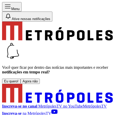
Menu
Ative nossas notificações
Você quer ficar por dentro das notícias mais importantes e receber
notificações em tempo real?
Eu quero!
Agora não
Inscreva-se no canal
MetrópolesTV no
YouTube
MetrópolesTV
Inscreva-se
na MetrópolesTV