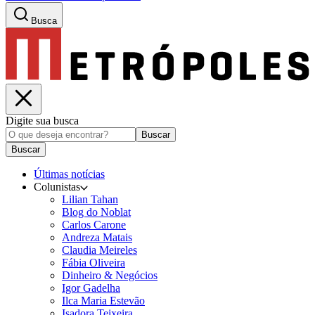
Busca
Digite sua busca
Buscar
Buscar
Últimas notícias
Colunistas
Lilian Tahan
Blog do Noblat
Carlos Carone
Andreza Matais
Claudia Meireles
Fábia Oliveira
Dinheiro & Negócios
Igor Gadelha
Ilca Maria Estevão
Isadora Teixeira