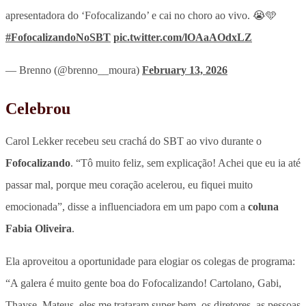
apresentadora do ‘Fofocalizando’ e cai no choro ao vivo. 😭🩵
#FofocalizandoNoSBT
pic.twitter.com/lOAaAOdxLZ
— Brenno (@brenno__moura)
February 13, 2026
Celebrou
Carol Lekker recebeu seu crachá do SBT ao vivo durante o
Fofocalizando
.
“Tô muito feliz, sem explicação! Achei que eu ia até
passar mal, porque meu coração acelerou, eu fiquei muito
emocionada”
, disse a influenciadora em um papo com a
coluna
Fabia Oliveira
.
Ela aproveitou a oportunidade para elogiar os colegas de programa:
“A galera é muito gente boa do Fofocalizando! Cartolano, Gabi,
Thayse, Mateus, eles me trataram super bem, os diretores, as pessoas