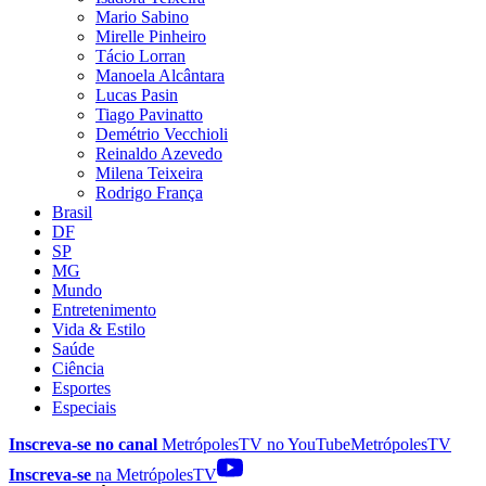
Mario Sabino
Mirelle Pinheiro
Tácio Lorran
Manoela Alcântara
Lucas Pasin
Tiago Pavinatto
Demétrio Vecchioli
Reinaldo Azevedo
Milena Teixeira
Rodrigo França
Brasil
DF
SP
MG
Mundo
Entretenimento
Vida & Estilo
Saúde
Ciência
Esportes
Especiais
Inscreva-se no canal
MetrópolesTV no
YouTube
MetrópolesTV
Inscreva-se
na MetrópolesTV