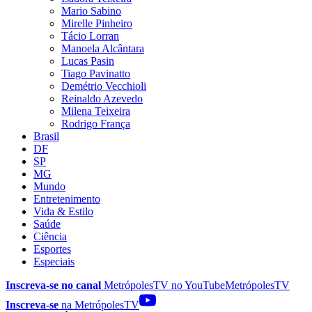
Mario Sabino
Mirelle Pinheiro
Tácio Lorran
Manoela Alcântara
Lucas Pasin
Tiago Pavinatto
Demétrio Vecchioli
Reinaldo Azevedo
Milena Teixeira
Rodrigo França
Brasil
DF
SP
MG
Mundo
Entretenimento
Vida & Estilo
Saúde
Ciência
Esportes
Especiais
Inscreva-se no canal
MetrópolesTV no
YouTube
MetrópolesTV
Inscreva-se
na MetrópolesTV