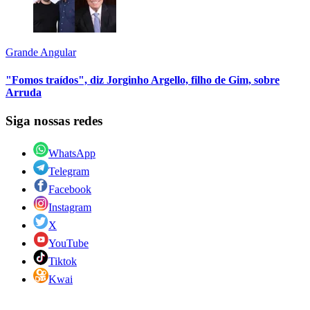
Grande Angular
"Fomos traídos", diz Jorginho Argello, filho de Gim, sobre
Arruda
Siga nossas redes
WhatsApp
Telegram
Facebook
Instagram
X
YouTube
Tiktok
Kwai