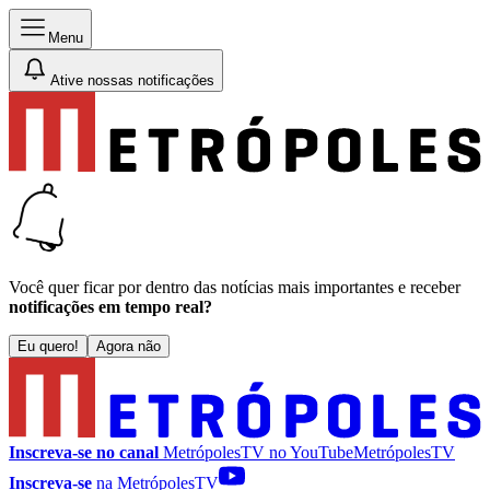
Menu
Ative nossas notificações
Você quer ficar por dentro das notícias mais importantes e receber
notificações em tempo real?
Eu quero!
Agora não
Inscreva-se no canal
MetrópolesTV no
YouTube
MetrópolesTV
Inscreva-se
na MetrópolesTV