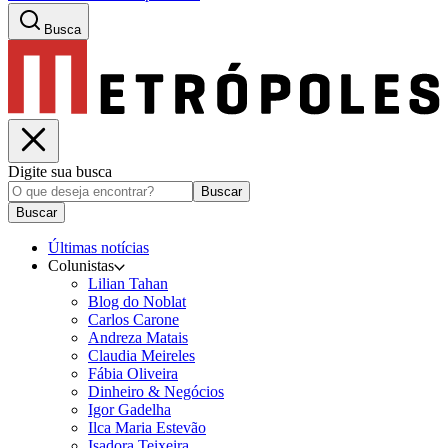
Busca
Digite sua busca
Buscar
Buscar
Últimas notícias
Colunistas
Lilian Tahan
Blog do Noblat
Carlos Carone
Andreza Matais
Claudia Meireles
Fábia Oliveira
Dinheiro & Negócios
Igor Gadelha
Ilca Maria Estevão
Isadora Teixeira