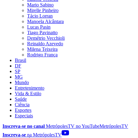
Mario Sabino
Mirelle Pinheiro
Tácio Lorran
Manoela Alcântara
Lucas Pasin
Tiago Pavinatto
Demétrio Vecchioli
Reinaldo Azevedo
Milena Teixeira
Rodrigo França
Brasil
DF
SP
MG
Mundo
Entretenimento
Vida & Estilo
Saúde
Ciência
Esportes
Especiais
Inscreva-se no canal
MetrópolesTV no
YouTube
MetrópolesTV
Inscreva-se
na MetrópolesTV