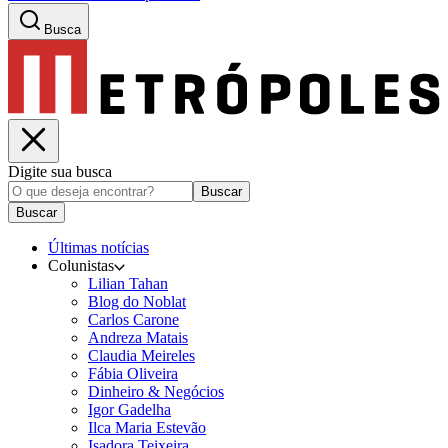
Busca
Digite sua busca
Buscar
Buscar
Últimas notícias
Colunistas
Lilian Tahan
Blog do Noblat
Carlos Carone
Andreza Matais
Claudia Meireles
Fábia Oliveira
Dinheiro & Negócios
Igor Gadelha
Ilca Maria Estevão
Isadora Teixeira