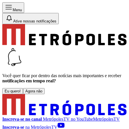
Menu
Ative nossas notificações
Você quer ficar por dentro das notícias mais importantes e receber
notificações em tempo real?
Eu quero!
Agora não
Inscreva-se no canal
MetrópolesTV no
YouTube
MetrópolesTV
Inscreva-se
na MetrópolesTV