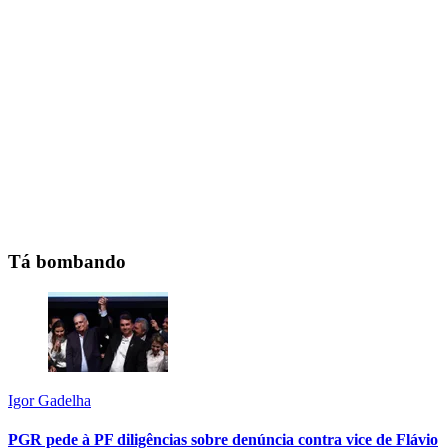
Tá bombando
Igor Gadelha
PGR pede à PF diligências sobre denúncia contra vice de Flávio