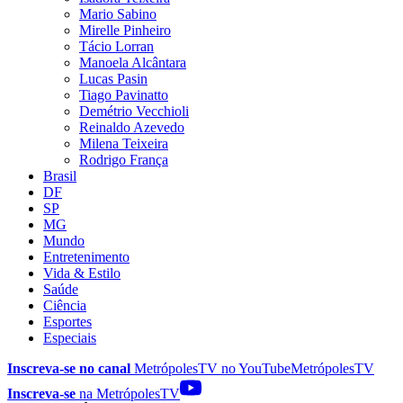
Mario Sabino
Mirelle Pinheiro
Tácio Lorran
Manoela Alcântara
Lucas Pasin
Tiago Pavinatto
Demétrio Vecchioli
Reinaldo Azevedo
Milena Teixeira
Rodrigo França
Brasil
DF
SP
MG
Mundo
Entretenimento
Vida & Estilo
Saúde
Ciência
Esportes
Especiais
Inscreva-se no canal
MetrópolesTV no
YouTube
MetrópolesTV
Inscreva-se
na MetrópolesTV