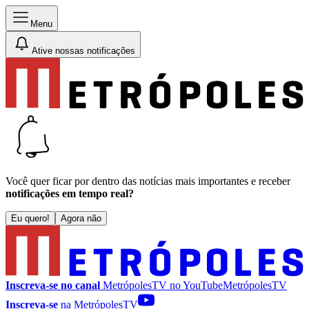
Menu
Ative nossas notificações
Você quer ficar por dentro das notícias mais importantes e receber
notificações em tempo real?
Eu quero!
Agora não
Inscreva-se no canal
MetrópolesTV no
YouTube
MetrópolesTV
Inscreva-se
na MetrópolesTV