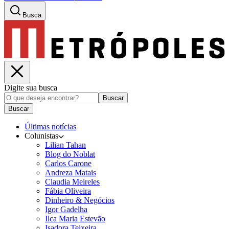
Busca
Digite sua busca
Buscar
Buscar
Últimas notícias
Colunistas
Lilian Tahan
Blog do Noblat
Carlos Carone
Andreza Matais
Claudia Meireles
Fábia Oliveira
Dinheiro & Negócios
Igor Gadelha
Ilca Maria Estevão
Isadora Teixeira