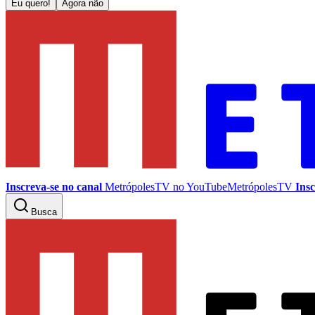
Eu quero!
Agora não
Inscreva-se no canal
MetrópolesTV no
YouTube
MetrópolesTV
Insc
Busca