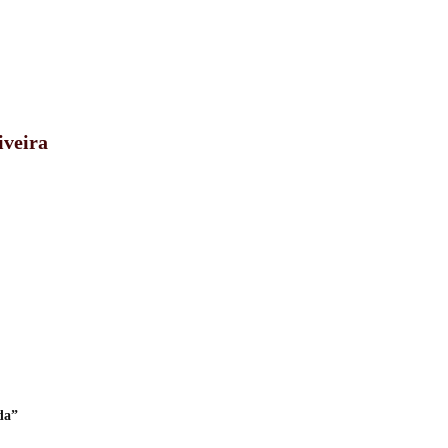
iveira
da”