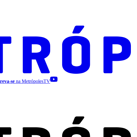
reva-se
na MetrópolesTV