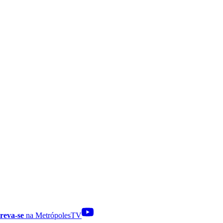
reva-se
na MetrópolesTV