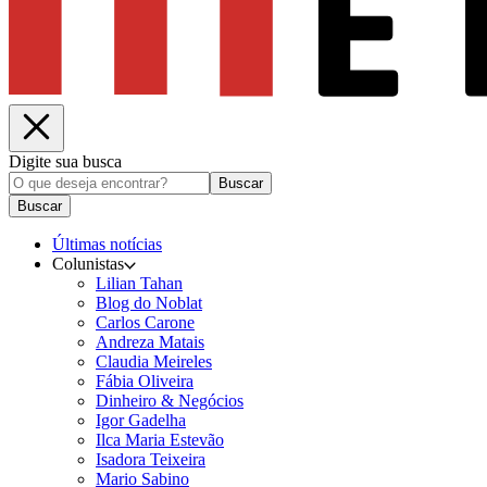
Digite sua busca
Buscar
Buscar
Últimas notícias
Colunistas
Lilian Tahan
Blog do Noblat
Carlos Carone
Andreza Matais
Claudia Meireles
Fábia Oliveira
Dinheiro & Negócios
Igor Gadelha
Ilca Maria Estevão
Isadora Teixeira
Mario Sabino