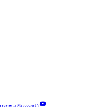
reva-se
na MetrópolesTV