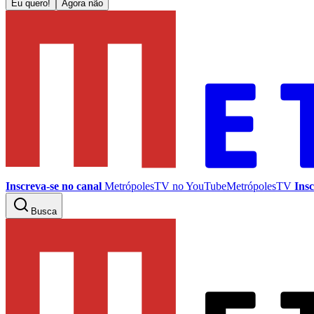
Eu quero!
Agora não
Inscreva-se no canal
MetrópolesTV no
YouTube
MetrópolesTV
Insc
Busca