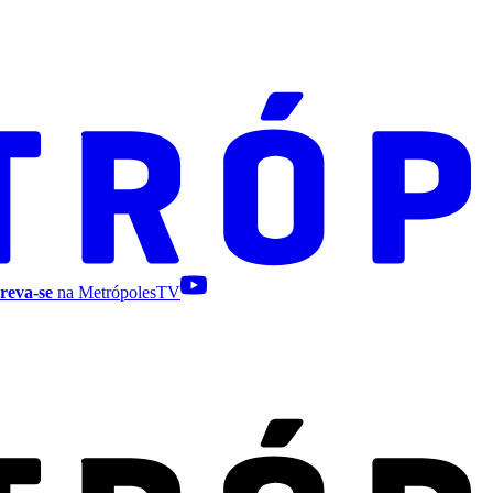
reva-se
na MetrópolesTV