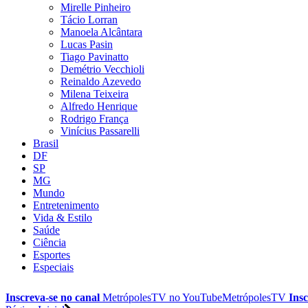
Mirelle Pinheiro
Tácio Lorran
Manoela Alcântara
Lucas Pasin
Tiago Pavinatto
Demétrio Vecchioli
Reinaldo Azevedo
Milena Teixeira
Alfredo Henrique
Rodrigo França
Vinícius Passarelli
Brasil
DF
SP
MG
Mundo
Entretenimento
Vida & Estilo
Saúde
Ciência
Esportes
Especiais
Inscreva-se no canal
MetrópolesTV no
YouTube
MetrópolesTV
Insc