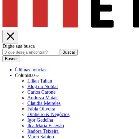
Digite sua busca
Buscar
Buscar
Últimas notícias
Colunistas
Lilian Tahan
Blog do Noblat
Carlos Carone
Andreza Matais
Claudia Meireles
Fábia Oliveira
Dinheiro & Negócios
Igor Gadelha
Ilca Maria Estevão
Isadora Teixeira
Mario Sabino