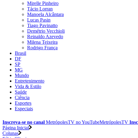
Mirelle Pinheiro
Tácio Lorran
Manoela Alcântara
Lucas Pasin
Tiago Pavinatto
Demétrio Vecchioli
Reinaldo Azevedo
Milena Teixeira
Rodrigo França
Brasil
DF
SP
MG
Mundo
Entretenimento
Vida & Estilo
Saúde
Ciência
Esportes
Especiais
Inscreva-se no canal
MetrópolesTV no
YouTube
MetrópolesTV
Insc
Página Inicial
Colunas