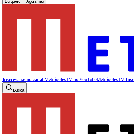
Eu quero!
Agora não
Inscreva-se no canal
MetrópolesTV no
YouTube
MetrópolesTV
Insc
Busca