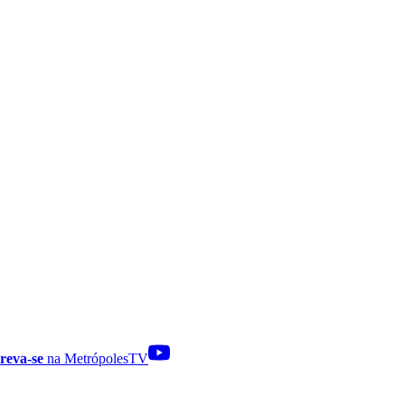
reva-se
na MetrópolesTV