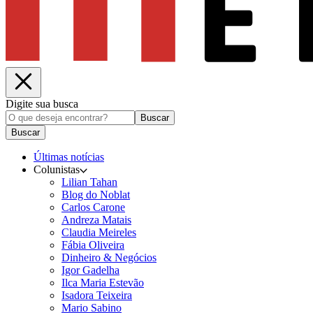
Digite sua busca
Buscar
Buscar
Últimas notícias
Colunistas
Lilian Tahan
Blog do Noblat
Carlos Carone
Andreza Matais
Claudia Meireles
Fábia Oliveira
Dinheiro & Negócios
Igor Gadelha
Ilca Maria Estevão
Isadora Teixeira
Mario Sabino