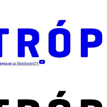
reva-se
na MetrópolesTV