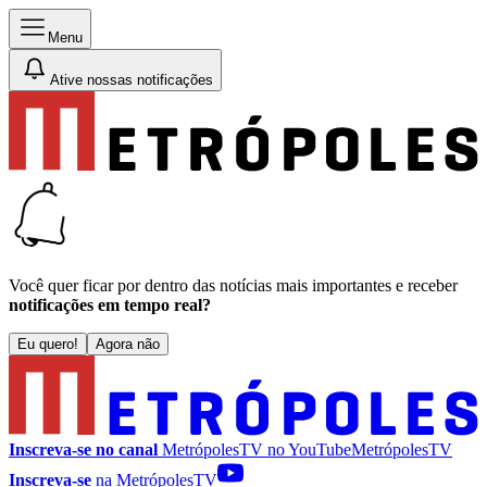
Menu
Ative nossas notificações
Você quer ficar por dentro das notícias mais importantes e receber
notificações em tempo real?
Eu quero!
Agora não
Inscreva-se no canal
MetrópolesTV no
YouTube
MetrópolesTV
Inscreva-se
na MetrópolesTV