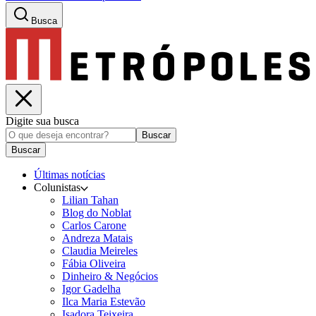
Busca
Digite sua busca
Buscar
Buscar
Últimas notícias
Colunistas
Lilian Tahan
Blog do Noblat
Carlos Carone
Andreza Matais
Claudia Meireles
Fábia Oliveira
Dinheiro & Negócios
Igor Gadelha
Ilca Maria Estevão
Isadora Teixeira