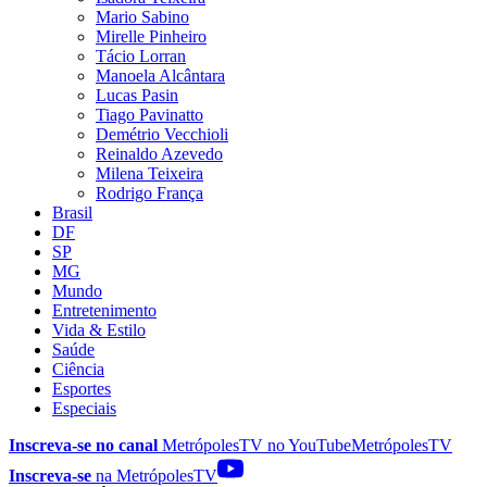
Mario Sabino
Mirelle Pinheiro
Tácio Lorran
Manoela Alcântara
Lucas Pasin
Tiago Pavinatto
Demétrio Vecchioli
Reinaldo Azevedo
Milena Teixeira
Rodrigo França
Brasil
DF
SP
MG
Mundo
Entretenimento
Vida & Estilo
Saúde
Ciência
Esportes
Especiais
Inscreva-se no canal
MetrópolesTV no
YouTube
MetrópolesTV
Inscreva-se
na MetrópolesTV