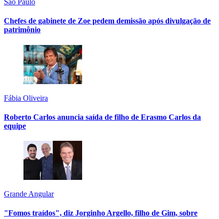
São Paulo
Chefes de gabinete de Zoe pedem demissão após divulgação de
patrimônio
Fábia Oliveira
Roberto Carlos anuncia saída de filho de Erasmo Carlos da
equipe
Grande Angular
"Fomos traídos", diz Jorginho Argello, filho de Gim, sobre