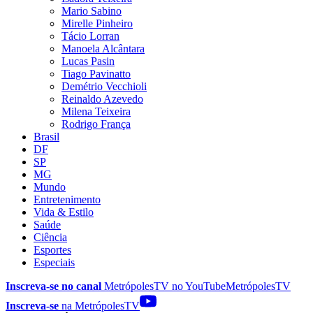
Mario Sabino
Mirelle Pinheiro
Tácio Lorran
Manoela Alcântara
Lucas Pasin
Tiago Pavinatto
Demétrio Vecchioli
Reinaldo Azevedo
Milena Teixeira
Rodrigo França
Brasil
DF
SP
MG
Mundo
Entretenimento
Vida & Estilo
Saúde
Ciência
Esportes
Especiais
Inscreva-se no canal
MetrópolesTV no
YouTube
MetrópolesTV
Inscreva-se
na MetrópolesTV