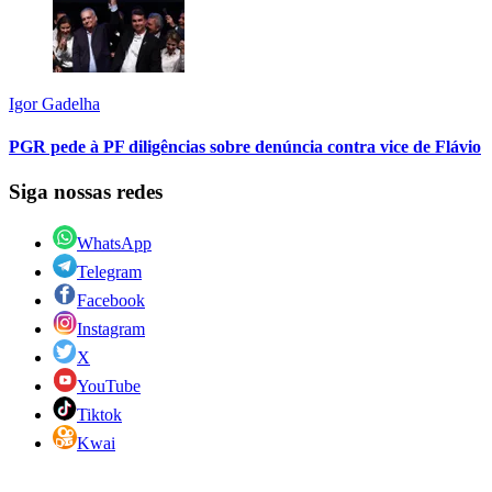
Igor Gadelha
PGR pede à PF diligências sobre denúncia contra vice de Flávio
Siga nossas redes
WhatsApp
Telegram
Facebook
Instagram
X
YouTube
Tiktok
Kwai