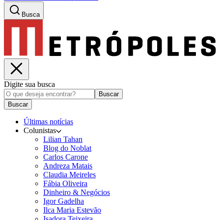
Busca
Digite sua busca
Buscar
Buscar
Últimas notícias
Colunistas
Lilian Tahan
Blog do Noblat
Carlos Carone
Andreza Matais
Claudia Meireles
Fábia Oliveira
Dinheiro & Negócios
Igor Gadelha
Ilca Maria Estevão
Isadora Teixeira