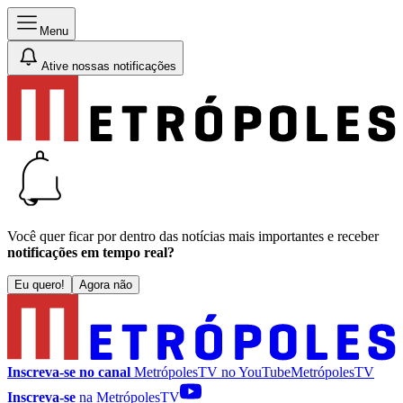
Menu
Ative nossas notificações
Você quer ficar por dentro das notícias mais importantes e receber
notificações em tempo real?
Eu quero!
Agora não
Inscreva-se no canal
MetrópolesTV no
YouTube
MetrópolesTV
Inscreva-se
na MetrópolesTV