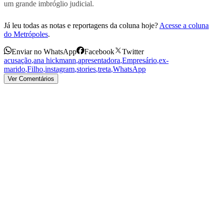
um grande imbróglio judicial.
Já leu todas as notas e reportagens da coluna hoje?
Acesse a coluna
do Metrópoles
.
Enviar no WhatsApp
Facebook
Twitter
acusação
,
ana hickmann
,
apresentadora
,
Empresário
,
ex-
marido
,
Filho
,
instagram
,
stories
,
treta
,
WhatsApp
Ver Comentários