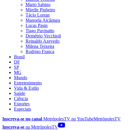
Mario Sabino
Mirelle Pinheiro
Tácio Lorran
Manoela Alcântara
Lucas Pasin
Tiago Pavinatto
Demétrio Vecchioli
Reinaldo Azevedo
Milena Teixeira
Rodrigo França
Brasil
DF
SP
MG
Mundo
Entretenimento
Vida & Estilo
Saúde
Ciência
Esportes
Especiais
Inscreva-se no canal
MetrópolesTV no
YouTube
MetrópolesTV
Inscreva-se
na MetrópolesTV