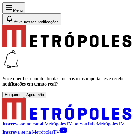
Menu
Ative nossas notificações
Você quer ficar por dentro das notícias mais importantes e receber
notificações em tempo real?
Eu quero!
Agora não
Inscreva-se no canal
MetrópolesTV no
YouTube
MetrópolesTV
Inscreva-se
na MetrópolesTV