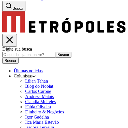
Busca
Digite sua busca
Buscar
Buscar
Últimas notícias
Colunistas
Lilian Tahan
Blog do Noblat
Carlos Carone
Andreza Matais
Claudia Meireles
Fábia Oliveira
Dinheiro & Negócios
Igor Gadelha
Ilca Maria Estevão
Isadora Teixeira