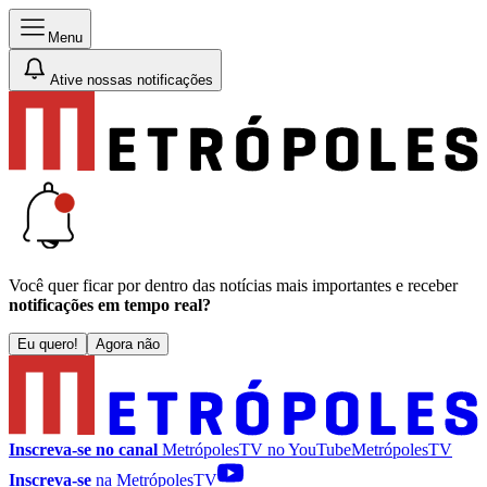
Menu
Ative nossas notificações
Você quer ficar por dentro das notícias mais importantes e receber
notificações em tempo real?
Eu quero!
Agora não
Inscreva-se no canal
MetrópolesTV no
YouTube
MetrópolesTV
Inscreva-se
na MetrópolesTV