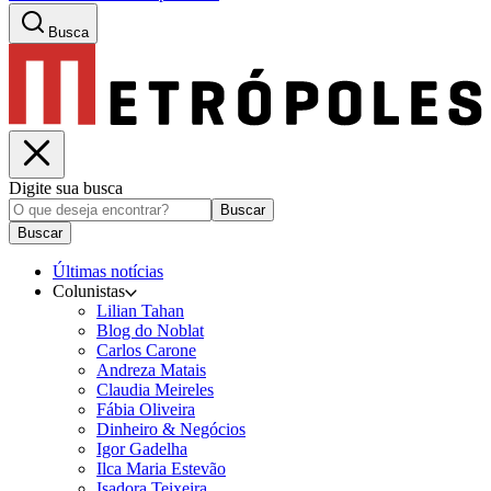
Busca
Digite sua busca
Buscar
Buscar
Últimas notícias
Colunistas
Lilian Tahan
Blog do Noblat
Carlos Carone
Andreza Matais
Claudia Meireles
Fábia Oliveira
Dinheiro & Negócios
Igor Gadelha
Ilca Maria Estevão
Isadora Teixeira