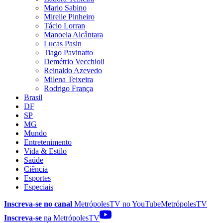
Mario Sabino
Mirelle Pinheiro
Tácio Lorran
Manoela Alcântara
Lucas Pasin
Tiago Pavinatto
Demétrio Vecchioli
Reinaldo Azevedo
Milena Teixeira
Rodrigo França
Brasil
DF
SP
MG
Mundo
Entretenimento
Vida & Estilo
Saúde
Ciência
Esportes
Especiais
Inscreva-se no canal
MetrópolesTV no
YouTube
MetrópolesTV
Inscreva-se
na MetrópolesTV