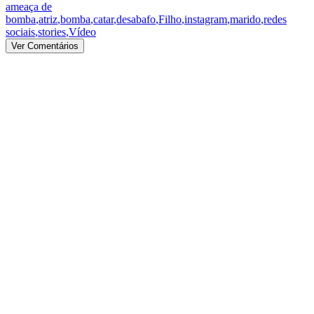
ameaça de
bomba
,
atriz
,
bomba
,
catar
,
desabafo
,
Filho
,
instagram
,
marido
,
redes
sociais
,
stories
,
Vídeo
Ver Comentários