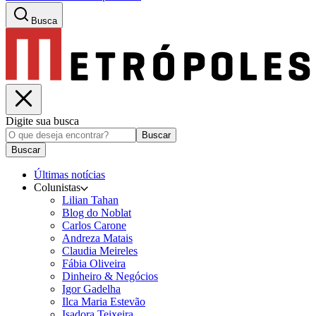
Busca
Digite sua busca
Buscar
Buscar
Últimas notícias
Colunistas
Lilian Tahan
Blog do Noblat
Carlos Carone
Andreza Matais
Claudia Meireles
Fábia Oliveira
Dinheiro & Negócios
Igor Gadelha
Ilca Maria Estevão
Isadora Teixeira