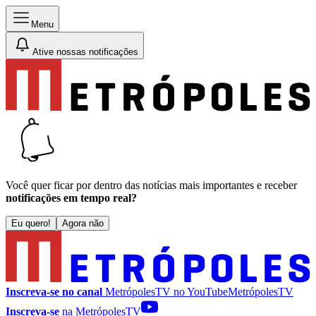
Menu
Ative nossas notificações
Você quer ficar por dentro das notícias mais importantes e receber
notificações em tempo real?
Eu quero!
Agora não
Inscreva-se no canal
MetrópolesTV no
YouTube
MetrópolesTV
Inscreva-se
na MetrópolesTV