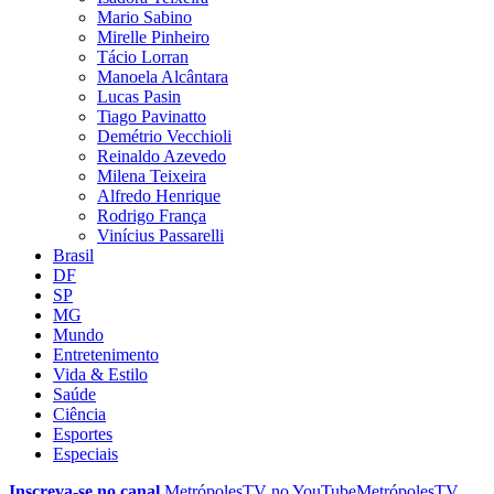
Mario Sabino
Mirelle Pinheiro
Tácio Lorran
Manoela Alcântara
Lucas Pasin
Tiago Pavinatto
Demétrio Vecchioli
Reinaldo Azevedo
Milena Teixeira
Alfredo Henrique
Rodrigo França
Vinícius Passarelli
Brasil
DF
SP
MG
Mundo
Entretenimento
Vida & Estilo
Saúde
Ciência
Esportes
Especiais
Inscreva-se no canal
MetrópolesTV no
YouTube
MetrópolesTV