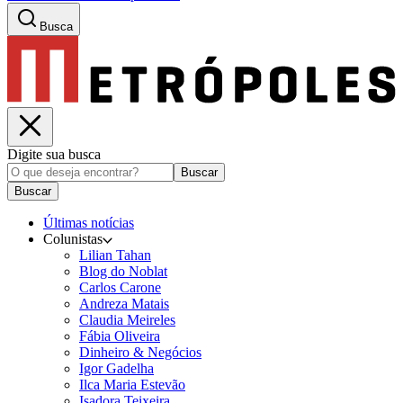
Busca
Digite sua busca
Buscar
Buscar
Últimas notícias
Colunistas
Lilian Tahan
Blog do Noblat
Carlos Carone
Andreza Matais
Claudia Meireles
Fábia Oliveira
Dinheiro & Negócios
Igor Gadelha
Ilca Maria Estevão
Isadora Teixeira