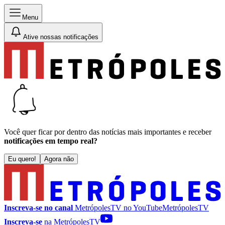
Menu
Ative nossas notificações
Você quer ficar por dentro das notícias mais importantes e receber
notificações em tempo real?
Eu quero!
Agora não
Inscreva-se no canal
MetrópolesTV no
YouTube
MetrópolesTV
Inscreva-se
na MetrópolesTV