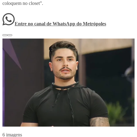
coloquem no closet”.
Entre no canal de WhatsApp
do
Metrópoles
6 imagens