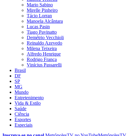
Mario Sabino
Mirelle Pinheiro
Tácio Lorran
Manoela Alcântara
Lucas Pasin
Tiago Pavinatto
Demétrio Vecchioli
Reinaldo Azevedo
Milena Teixeira
Alfredo Henrique
Rodrigo França
Vinícius Passarelli
Brasil
DF
SP
MG
Mundo
Entretenimento
Vida & Estilo
Saúde
Ciência
Esportes
Especiais
Inscreva-se no canal
MetrópolesTV no
YouTube
MetrópolesTV