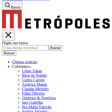
Busca
Digite sua busca
Buscar
Buscar
Últimas notícias
Colunistas
Lilian Tahan
Blog do Noblat
Carlos Carone
Andreza Matais
Claudia Meireles
Fábia Oliveira
Dinheiro & Negócios
Igor Gadelha
Ilca Maria Estevão
Isadora Teixeira