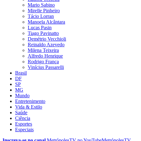
Mario Sabino
Mirelle Pinheiro
Tácio Lorran
Manoela Alcântara
Lucas Pasin
Tiago Pavinatto
Demétrio Vecchioli
Reinaldo Azevedo
Milena Teixeira
Alfredo Henrique
Rodrigo França
Vinícius Passarelli
Brasil
DF
SP
MG
Mundo
Entretenimento
Vida & Estilo
Saúde
Ciência
Esportes
Especiais
Inscreva-se no canal
MetrópolesTV no
YouTube
MetrópolesTV