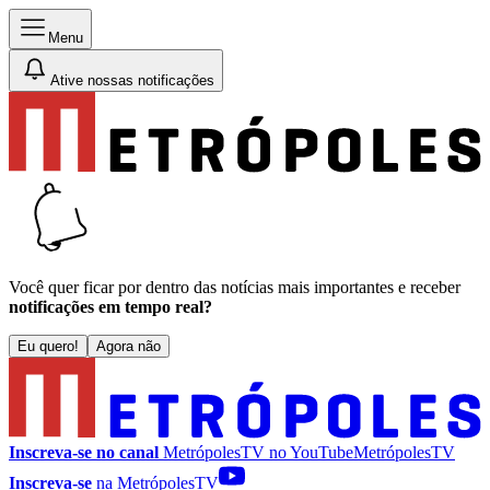
Menu
Ative nossas notificações
Você quer ficar por dentro das notícias mais importantes e receber
notificações em tempo real?
Eu quero!
Agora não
Inscreva-se no canal
MetrópolesTV no
YouTube
MetrópolesTV
Inscreva-se
na MetrópolesTV