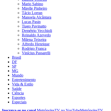
Mario Sabino
Mirelle Pinheiro
Tácio Lorran
Manoela Alcântara
Lucas Pasin
Tiago Pavinatto
Demétrio Vecchioli
Reinaldo Azevedo
Milena Teixeira
Alfredo Henrique
Rodrigo França
Vinícius Passarelli
Brasil
DF
SP
MG
Mundo
Entretenimento
Vida & Estilo
Saúde
Ciência
Esportes
Especiais
Inscreva-se no canal
MetrópolesTV no
YouTube
MetrópolesTV