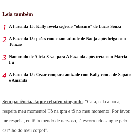
Leia também
A Fazenda 15: Kally revela segredo “obscuro” de Lucas Souza
A Fazenda 15: peões condenam atitude de Nadja após briga com
Tonzão
Namorado de Alicia X vai para A Fazenda após treta com Márcia
Fu
A Fazenda 15: Cezar compara amizade com Kally com a de Sapato
e Amanda
Sem paciência, Jaque rebateu xingando
: “Cara, cala a boca,
respeita meu momento! Tô na tpm e tô no meu momento! Por favor,
me respeita, eu tô tremendo de nervoso, tá escorrendo sangue pelo
car*lho do meu corpo!”.