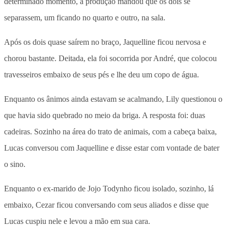
determinado momento, a produção mandou que os dois se
separassem, um ficando no quarto e outro, na sala.
Após os dois quase saírem no braço, Jaquelline ficou nervosa e
chorou bastante. Deitada, ela foi socorrida por André, que colocou
travesseiros embaixo de seus pés e lhe deu um copo de água.
Enquanto os ânimos ainda estavam se acalmando, Lily questionou o
que havia sido quebrado no meio da briga. A resposta foi: duas
cadeiras. Sozinho na área do trato de animais, com a cabeça baixa,
Lucas conversou com Jaquelline e disse estar com vontade de bater
o sino.
Enquanto o ex-marido de Jojo Todynho ficou isolado, sozinho, lá
embaixo, Cezar ficou conversando com seus aliados e disse que
Lucas cuspiu nele e levou a mão em sua cara.