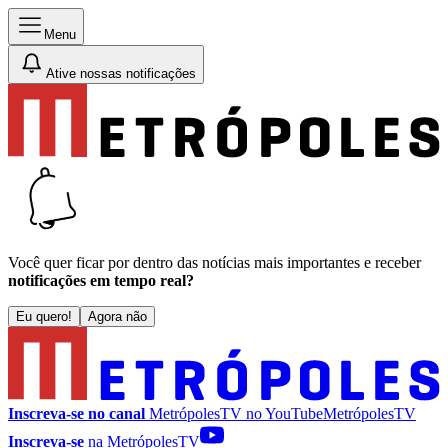
Menu
Ative nossas notificações
Você quer ficar por dentro das notícias mais importantes e receber
notificações em tempo real?
Eu quero!
Agora não
Inscreva-se no canal
MetrópolesTV no
YouTube
MetrópolesTV
Inscreva-se
na MetrópolesTV