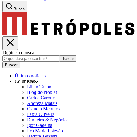
Busca
Digite sua busca
Buscar
Buscar
Últimas notícias
Colunistas
Lilian Tahan
Blog do Noblat
Carlos Carone
Andreza Matais
Claudia Meireles
Fábia Oliveira
Dinheiro & Negócios
Igor Gadelha
Ilca Maria Estevão
Isadora Teixeira