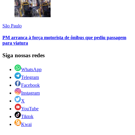
São Paulo
PM arranca à força motorista de ônibus que pediu passagem
para viatura
Siga nossas redes
WhatsApp
Telegram
Facebook
Instagram
X
YouTube
Tiktok
Kwai