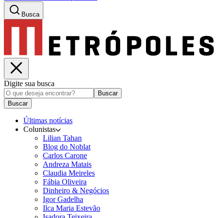
Busca
Digite sua busca
Buscar
Buscar
Últimas notícias
Colunistas
Lilian Tahan
Blog do Noblat
Carlos Carone
Andreza Matais
Claudia Meireles
Fábia Oliveira
Dinheiro & Negócios
Igor Gadelha
Ilca Maria Estevão
Isadora Teixeira