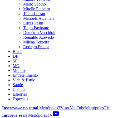
Mario Sabino
Mirelle Pinheiro
Tácio Lorran
Manoela Alcântara
Lucas Pasin
Tiago Pavinatto
Demétrio Vecchioli
Reinaldo Azevedo
Milena Teixeira
Rodrigo França
Brasil
DF
SP
MG
Mundo
Entretenimento
Vida & Estilo
Saúde
Ciência
Esportes
Especiais
Inscreva-se no canal
MetrópolesTV no
YouTube
MetrópolesTV
Inscreva-se
na MetrópolesTV