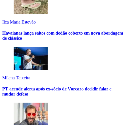
Ilca Maria Estevão
Havaianas lança saltos com dedão coberto em nova abordagem
de clássico
Milena Teixeira
PT acende alerta após ex-sócio de Vorcaro decidir falar e
mudar defesa