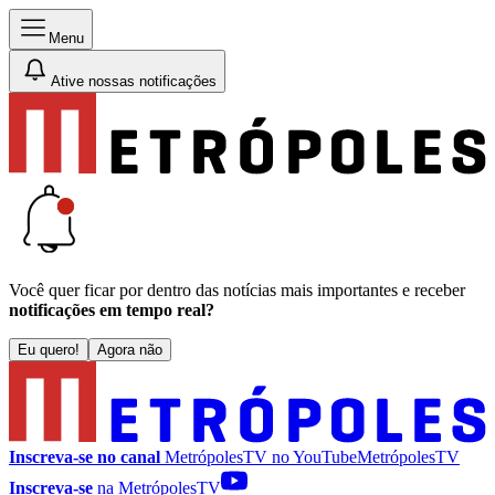
Menu
Ative nossas notificações
Você quer ficar por dentro das notícias mais importantes e receber
notificações em tempo real?
Eu quero!
Agora não
Inscreva-se no canal
MetrópolesTV no
YouTube
MetrópolesTV
Inscreva-se
na MetrópolesTV