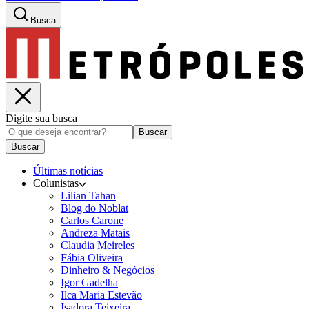
Busca
Digite sua busca
Buscar
Buscar
Últimas notícias
Colunistas
Lilian Tahan
Blog do Noblat
Carlos Carone
Andreza Matais
Claudia Meireles
Fábia Oliveira
Dinheiro & Negócios
Igor Gadelha
Ilca Maria Estevão
Isadora Teixeira