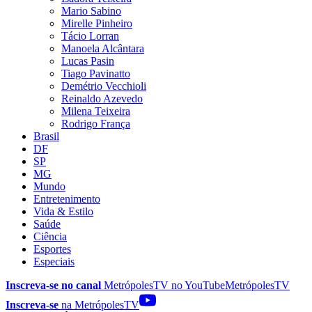
Mario Sabino
Mirelle Pinheiro
Tácio Lorran
Manoela Alcântara
Lucas Pasin
Tiago Pavinatto
Demétrio Vecchioli
Reinaldo Azevedo
Milena Teixeira
Rodrigo França
Brasil
DF
SP
MG
Mundo
Entretenimento
Vida & Estilo
Saúde
Ciência
Esportes
Especiais
Inscreva-se no canal
MetrópolesTV no
YouTube
MetrópolesTV
Inscreva-se
na MetrópolesTV