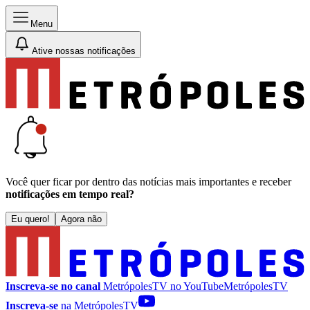
Menu
Ative nossas notificações
Você quer ficar por dentro das notícias mais importantes e receber
notificações em tempo real?
Eu quero!
Agora não
Inscreva-se no canal
MetrópolesTV no
YouTube
MetrópolesTV
Inscreva-se
na MetrópolesTV