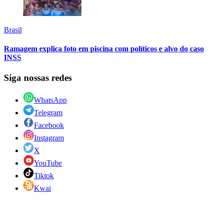
Brasil
Ramagem explica foto em piscina com políticos e alvo do caso
INSS
Siga nossas redes
WhatsApp
Telegram
Facebook
Instagram
X
YouTube
Tiktok
Kwai