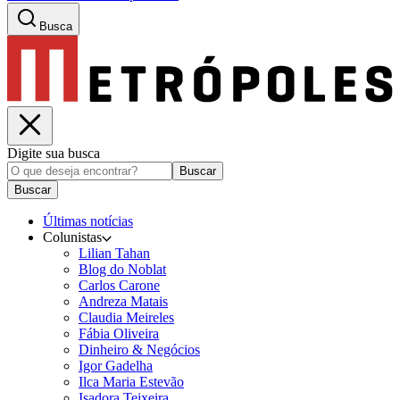
Busca
Digite sua busca
Buscar
Buscar
Últimas notícias
Colunistas
Lilian Tahan
Blog do Noblat
Carlos Carone
Andreza Matais
Claudia Meireles
Fábia Oliveira
Dinheiro & Negócios
Igor Gadelha
Ilca Maria Estevão
Isadora Teixeira