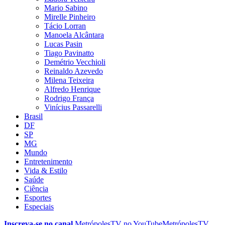
Mario Sabino
Mirelle Pinheiro
Tácio Lorran
Manoela Alcântara
Lucas Pasin
Tiago Pavinatto
Demétrio Vecchioli
Reinaldo Azevedo
Milena Teixeira
Alfredo Henrique
Rodrigo França
Vinícius Passarelli
Brasil
DF
SP
MG
Mundo
Entretenimento
Vida & Estilo
Saúde
Ciência
Esportes
Especiais
Inscreva-se no canal
MetrópolesTV no
YouTube
MetrópolesTV