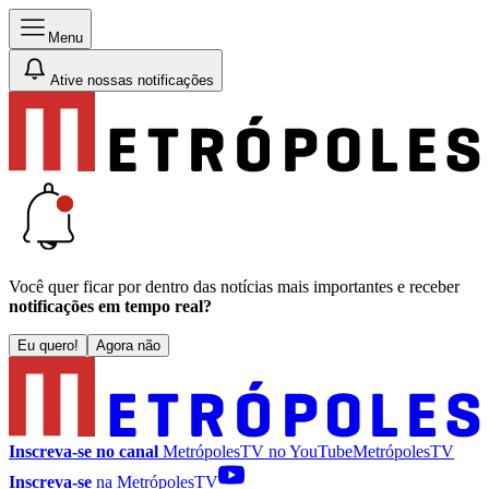
Menu
Ative nossas notificações
Você quer ficar por dentro das notícias mais importantes e receber
notificações em tempo real?
Eu quero!
Agora não
Inscreva-se no canal
MetrópolesTV no
YouTube
MetrópolesTV
Inscreva-se
na MetrópolesTV