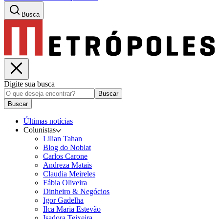
Busca
Digite sua busca
Buscar
Buscar
Últimas notícias
Colunistas
Lilian Tahan
Blog do Noblat
Carlos Carone
Andreza Matais
Claudia Meireles
Fábia Oliveira
Dinheiro & Negócios
Igor Gadelha
Ilca Maria Estevão
Isadora Teixeira