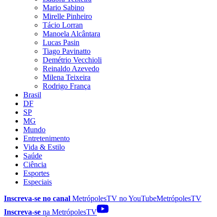
Mario Sabino
Mirelle Pinheiro
Tácio Lorran
Manoela Alcântara
Lucas Pasin
Tiago Pavinatto
Demétrio Vecchioli
Reinaldo Azevedo
Milena Teixeira
Rodrigo França
Brasil
DF
SP
MG
Mundo
Entretenimento
Vida & Estilo
Saúde
Ciência
Esportes
Especiais
Inscreva-se no canal
MetrópolesTV no
YouTube
MetrópolesTV
Inscreva-se
na MetrópolesTV