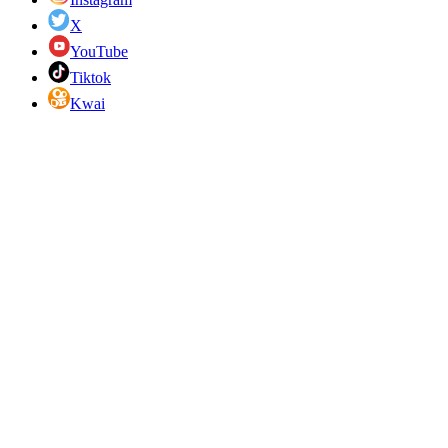
X
YouTube
Tiktok
Kwai