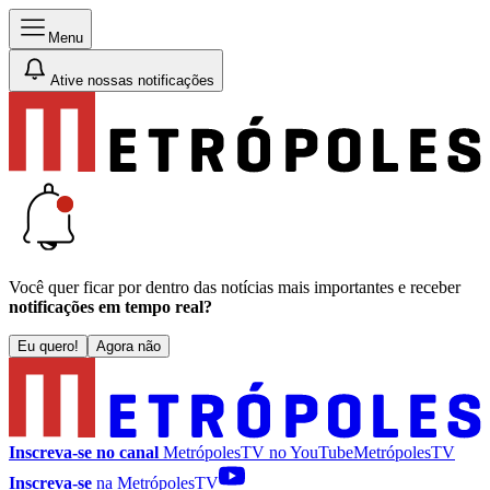
Menu
Ative nossas notificações
Você quer ficar por dentro das notícias mais importantes e receber
notificações em tempo real?
Eu quero!
Agora não
Inscreva-se no canal
MetrópolesTV no
YouTube
MetrópolesTV
Inscreva-se
na MetrópolesTV