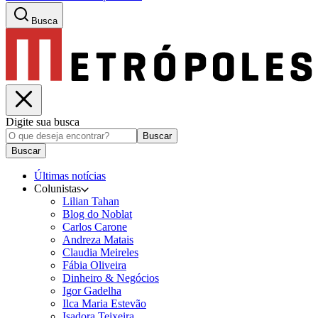
Busca
Digite sua busca
Buscar
Buscar
Últimas notícias
Colunistas
Lilian Tahan
Blog do Noblat
Carlos Carone
Andreza Matais
Claudia Meireles
Fábia Oliveira
Dinheiro & Negócios
Igor Gadelha
Ilca Maria Estevão
Isadora Teixeira