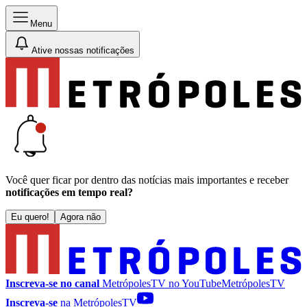
Menu
Ative nossas notificações
Você quer ficar por dentro das notícias mais importantes e receber
notificações em tempo real?
Eu quero!
Agora não
Inscreva-se no canal
MetrópolesTV no
YouTube
MetrópolesTV
Inscreva-se
na MetrópolesTV