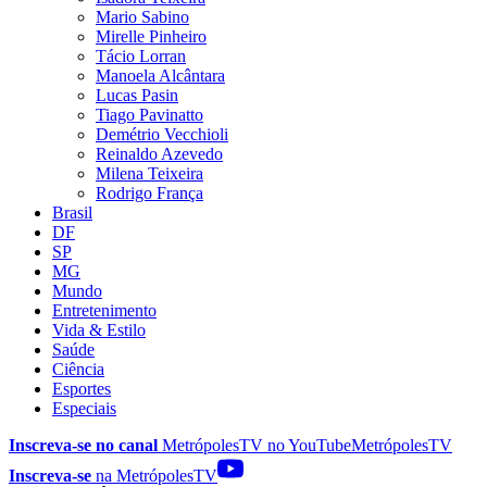
Mario Sabino
Mirelle Pinheiro
Tácio Lorran
Manoela Alcântara
Lucas Pasin
Tiago Pavinatto
Demétrio Vecchioli
Reinaldo Azevedo
Milena Teixeira
Rodrigo França
Brasil
DF
SP
MG
Mundo
Entretenimento
Vida & Estilo
Saúde
Ciência
Esportes
Especiais
Inscreva-se no canal
MetrópolesTV no
YouTube
MetrópolesTV
Inscreva-se
na MetrópolesTV