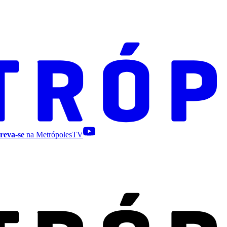
reva-se
na MetrópolesTV