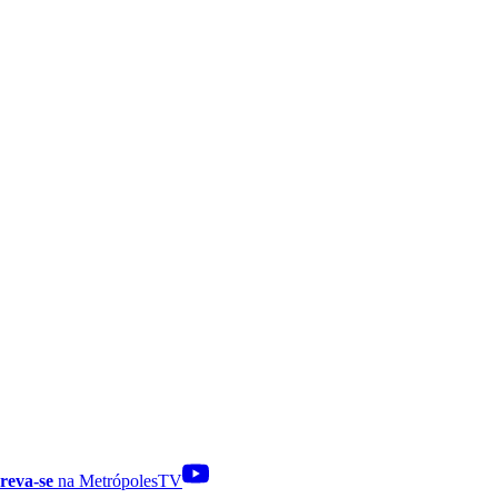
reva-se
na MetrópolesTV