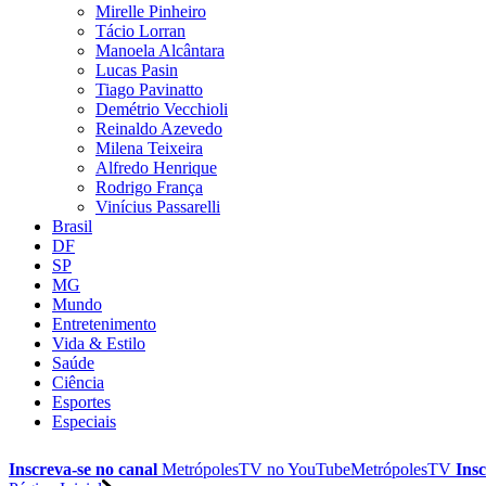
Mirelle Pinheiro
Tácio Lorran
Manoela Alcântara
Lucas Pasin
Tiago Pavinatto
Demétrio Vecchioli
Reinaldo Azevedo
Milena Teixeira
Alfredo Henrique
Rodrigo França
Vinícius Passarelli
Brasil
DF
SP
MG
Mundo
Entretenimento
Vida & Estilo
Saúde
Ciência
Esportes
Especiais
Inscreva-se no canal
MetrópolesTV no
YouTube
MetrópolesTV
Insc