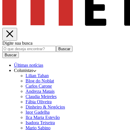
Digite sua busca
Buscar
Buscar
Últimas notícias
Colunistas
Lilian Tahan
Blog do Noblat
Carlos Carone
Andreza Matais
Claudia Meireles
Fábia Oliveira
Dinheiro & Negócios
Igor Gadelha
Ilca Maria Estevão
Isadora Teixeira
Mario Sabino