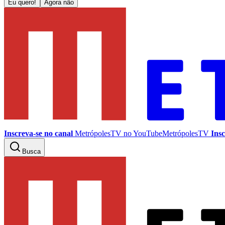
Eu quero!
Agora não
Inscreva-se no canal
MetrópolesTV no
YouTube
MetrópolesTV
Insc
Busca