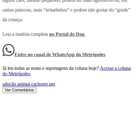
alguns cães, mesmo pequenos, podem ser mais agressivos ou, em
outras palavras, mais “irritadinhos” e podem não gostar do “grude”
da criança.
Leia a matéria completa
no Portal do Dog
.
Entre no canal de WhatsApp
do
Metrópoles
Já leu todas as notas e reportagens da coluna hoje?
Acesse a coluna
do Metrópoles
.
adoção animal
,
cachorro
,
pet
Ver Comentários