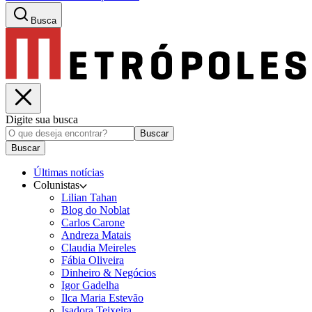
Busca
Digite sua busca
Buscar
Buscar
Últimas notícias
Colunistas
Lilian Tahan
Blog do Noblat
Carlos Carone
Andreza Matais
Claudia Meireles
Fábia Oliveira
Dinheiro & Negócios
Igor Gadelha
Ilca Maria Estevão
Isadora Teixeira