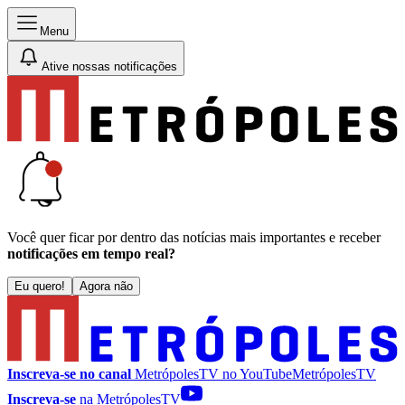
Menu
Ative nossas notificações
Você quer ficar por dentro das notícias mais importantes e receber
notificações em tempo real?
Eu quero!
Agora não
Inscreva-se no canal
MetrópolesTV no
YouTube
MetrópolesTV
Inscreva-se
na MetrópolesTV