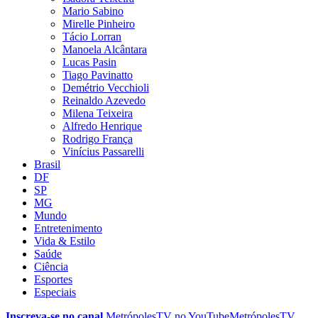
Mario Sabino
Mirelle Pinheiro
Tácio Lorran
Manoela Alcântara
Lucas Pasin
Tiago Pavinatto
Demétrio Vecchioli
Reinaldo Azevedo
Milena Teixeira
Alfredo Henrique
Rodrigo França
Vinícius Passarelli
Brasil
DF
SP
MG
Mundo
Entretenimento
Vida & Estilo
Saúde
Ciência
Esportes
Especiais
Inscreva-se no canal
MetrópolesTV no
YouTube
MetrópolesTV