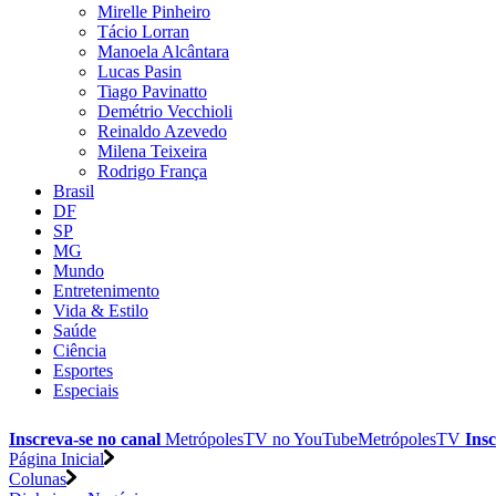
Mirelle Pinheiro
Tácio Lorran
Manoela Alcântara
Lucas Pasin
Tiago Pavinatto
Demétrio Vecchioli
Reinaldo Azevedo
Milena Teixeira
Rodrigo França
Brasil
DF
SP
MG
Mundo
Entretenimento
Vida & Estilo
Saúde
Ciência
Esportes
Especiais
Inscreva-se no canal
MetrópolesTV no
YouTube
MetrópolesTV
Insc
Página Inicial
Colunas