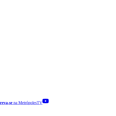
reva-se
na MetrópolesTV