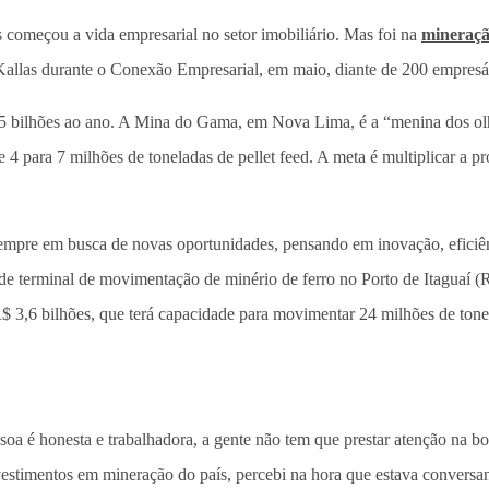
s começou a vida empresarial no setor imobiliário. Mas foi na
mineraç
u Kallas durante o Conexão Empresarial, em maio, diante de 200 empre
2,5 bilhões ao ano. A Mina do Gama, em Nova Lima, é a “menina dos ol
de 4 para 7 milhões de toneladas de pellet feed. A meta é multiplicar a
á sempre em busca de novas oportunidades, pensando em inovação, eficiên
o de terminal de movimentação de minério de ferro no Porto de Itaguaí 
 R$ 3,6 bilhões, que terá capacidade para movimentar 24 milhões de ton
a é honesta e trabalhadora, a gente não tem que prestar atenção na bo
vestimentos em mineração do país, percebi na hora que estava conversa