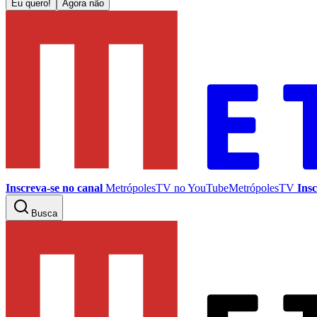
Eu quero!
Agora não
Inscreva-se no canal
MetrópolesTV no
YouTube
MetrópolesTV
Insc
Busca