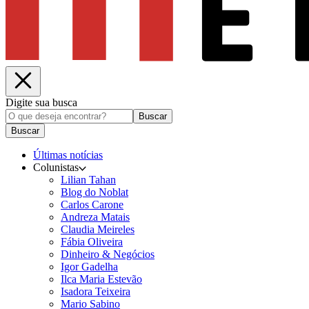
Digite sua busca
Buscar
Buscar
Últimas notícias
Colunistas
Lilian Tahan
Blog do Noblat
Carlos Carone
Andreza Matais
Claudia Meireles
Fábia Oliveira
Dinheiro & Negócios
Igor Gadelha
Ilca Maria Estevão
Isadora Teixeira
Mario Sabino