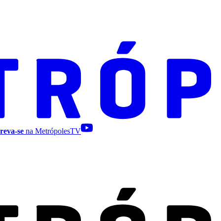
reva-se
na MetrópolesTV