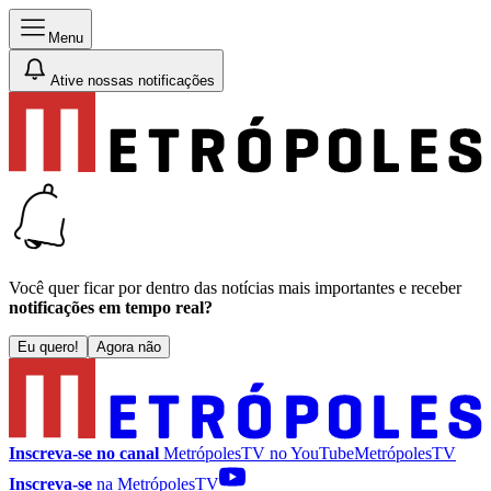
Menu
Ative nossas notificações
Você quer ficar por dentro das notícias mais importantes e receber
notificações em tempo real?
Eu quero!
Agora não
Inscreva-se no canal
MetrópolesTV no
YouTube
MetrópolesTV
Inscreva-se
na MetrópolesTV