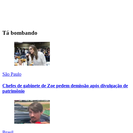
Tá bombando
São Paulo
Chefes de gabinete de Zoe pedem demissão após divulgação de
patrimônio
Brasil