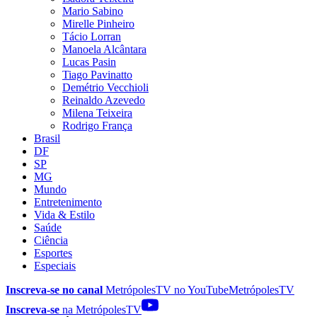
Mario Sabino
Mirelle Pinheiro
Tácio Lorran
Manoela Alcântara
Lucas Pasin
Tiago Pavinatto
Demétrio Vecchioli
Reinaldo Azevedo
Milena Teixeira
Rodrigo França
Brasil
DF
SP
MG
Mundo
Entretenimento
Vida & Estilo
Saúde
Ciência
Esportes
Especiais
Inscreva-se no canal
MetrópolesTV no
YouTube
MetrópolesTV
Inscreva-se
na MetrópolesTV