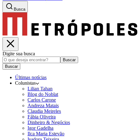
Busca
Digite sua busca
Buscar
Buscar
Últimas notícias
Colunistas
Lilian Tahan
Blog do Noblat
Carlos Carone
Andreza Matais
Claudia Meireles
Fábia Oliveira
Dinheiro & Negócios
Igor Gadelha
Ilca Maria Estevão
Isadora Teixeira