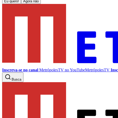
Eu quero!
Agora não
Inscreva-se no canal
MetrópolesTV no
YouTube
MetrópolesTV
Insc
Busca