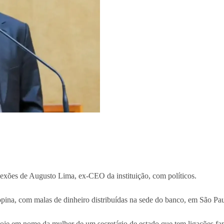
xões de Augusto Lima, ex-CEO da instituição, com políticos.
a, com malas de dinheiro distribuídas na sede do banco, em São Paulo
oje em nome da mulher de um secretário de estado que tem ligações fa