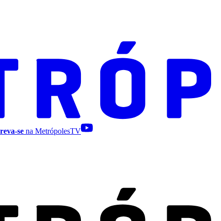
reva-se
na MetrópolesTV