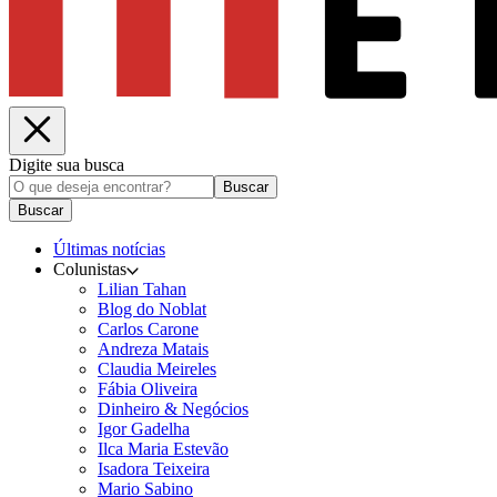
Digite sua busca
Buscar
Buscar
Últimas notícias
Colunistas
Lilian Tahan
Blog do Noblat
Carlos Carone
Andreza Matais
Claudia Meireles
Fábia Oliveira
Dinheiro & Negócios
Igor Gadelha
Ilca Maria Estevão
Isadora Teixeira
Mario Sabino