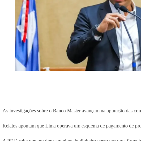
As investigações sobre o Banco Master avançam na apuração das cone
Relatos apontam que Lima operava um esquema de pagamento de propin
A PF já sabe que um dos caminhos do dinheiro passa por uma firma h