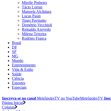
Mirelle Pinheiro
Tácio Lorran
Manoela Alcântara
Lucas Pasin
Tiago Pavinatto
Demétrio Vecchioli
Reinaldo Azevedo
Milena Teixeira
Rodrigo França
Brasil
DF
SP
MG
Mundo
Entretenimento
Vida & Estilo
Saúde
Ciência
Esportes
Especiais
Inscreva-se no canal
MetrópolesTV no
YouTube
MetrópolesTV
Insc
Página Inicial
Colunas