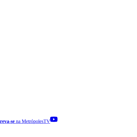
reva-se
na MetrópolesTV