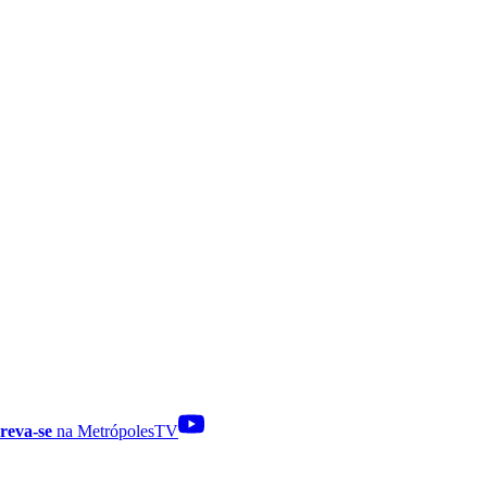
reva-se
na MetrópolesTV