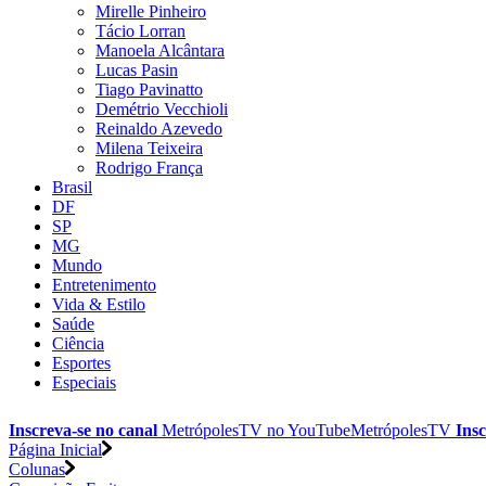
Mirelle Pinheiro
Tácio Lorran
Manoela Alcântara
Lucas Pasin
Tiago Pavinatto
Demétrio Vecchioli
Reinaldo Azevedo
Milena Teixeira
Rodrigo França
Brasil
DF
SP
MG
Mundo
Entretenimento
Vida & Estilo
Saúde
Ciência
Esportes
Especiais
Inscreva-se no canal
MetrópolesTV no
YouTube
MetrópolesTV
Insc
Página Inicial
Colunas