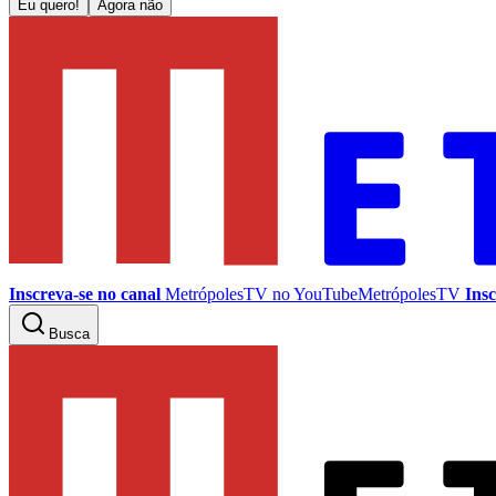
Eu quero!
Agora não
Inscreva-se no canal
MetrópolesTV no
YouTube
MetrópolesTV
Insc
Busca