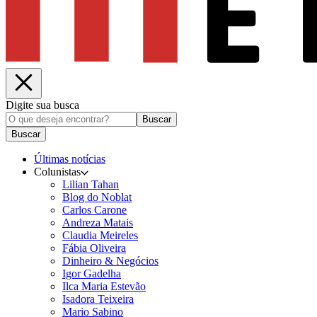
Digite sua busca
Buscar
Buscar
Últimas notícias
Colunistas
Lilian Tahan
Blog do Noblat
Carlos Carone
Andreza Matais
Claudia Meireles
Fábia Oliveira
Dinheiro & Negócios
Igor Gadelha
Ilca Maria Estevão
Isadora Teixeira
Mario Sabino