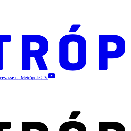
reva-se
na MetrópolesTV