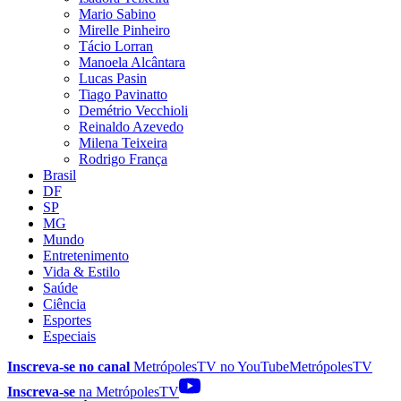
Mario Sabino
Mirelle Pinheiro
Tácio Lorran
Manoela Alcântara
Lucas Pasin
Tiago Pavinatto
Demétrio Vecchioli
Reinaldo Azevedo
Milena Teixeira
Rodrigo França
Brasil
DF
SP
MG
Mundo
Entretenimento
Vida & Estilo
Saúde
Ciência
Esportes
Especiais
Inscreva-se no canal
MetrópolesTV no
YouTube
MetrópolesTV
Inscreva-se
na MetrópolesTV