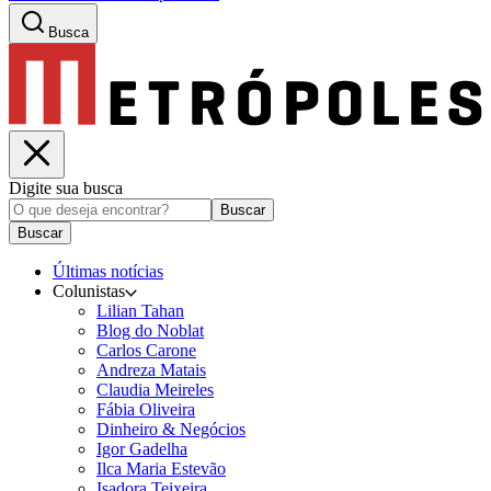
Busca
Digite sua busca
Buscar
Buscar
Últimas notícias
Colunistas
Lilian Tahan
Blog do Noblat
Carlos Carone
Andreza Matais
Claudia Meireles
Fábia Oliveira
Dinheiro & Negócios
Igor Gadelha
Ilca Maria Estevão
Isadora Teixeira