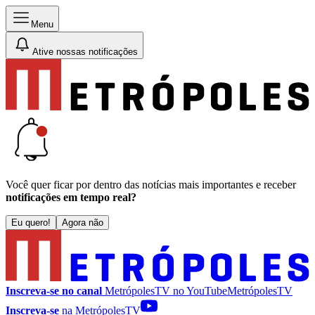
Menu
Ative nossas notificações
Você quer ficar por dentro das notícias mais importantes e receber
notificações em tempo real?
Eu quero!
Agora não
Inscreva-se no canal
MetrópolesTV no
YouTube
MetrópolesTV
Inscreva-se
na MetrópolesTV