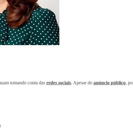
nuam tomando conta das
redes sociais
. Apesar do
anúncio público
, p
é