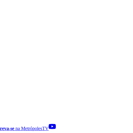
reva-se
na MetrópolesTV