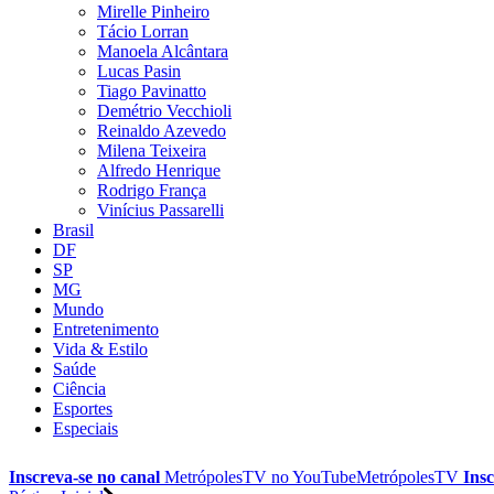
Mirelle Pinheiro
Tácio Lorran
Manoela Alcântara
Lucas Pasin
Tiago Pavinatto
Demétrio Vecchioli
Reinaldo Azevedo
Milena Teixeira
Alfredo Henrique
Rodrigo França
Vinícius Passarelli
Brasil
DF
SP
MG
Mundo
Entretenimento
Vida & Estilo
Saúde
Ciência
Esportes
Especiais
Inscreva-se no canal
MetrópolesTV no
YouTube
MetrópolesTV
Insc