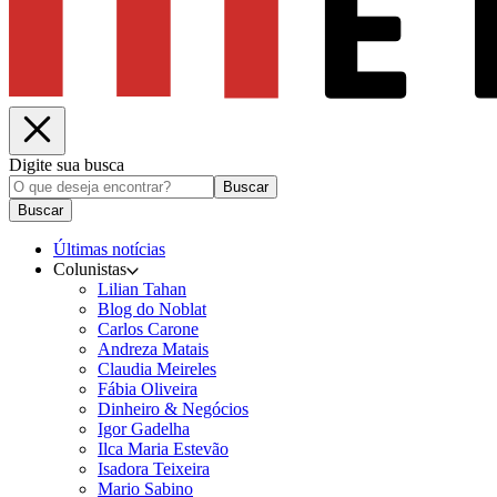
Digite sua busca
Buscar
Buscar
Últimas notícias
Colunistas
Lilian Tahan
Blog do Noblat
Carlos Carone
Andreza Matais
Claudia Meireles
Fábia Oliveira
Dinheiro & Negócios
Igor Gadelha
Ilca Maria Estevão
Isadora Teixeira
Mario Sabino