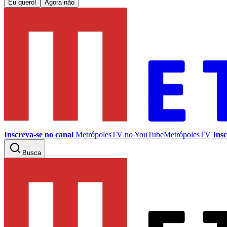
Eu quero!
Agora não
Inscreva-se no canal
MetrópolesTV no
YouTube
MetrópolesTV
Insc
Busca