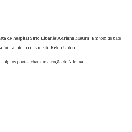
ista do hospital Sírio Libanês Adriana Moura
. Em tom de bate-
da futura rainha consorte do Reino Unido.
udo, alguns pontos chamam atenção de Adriana.