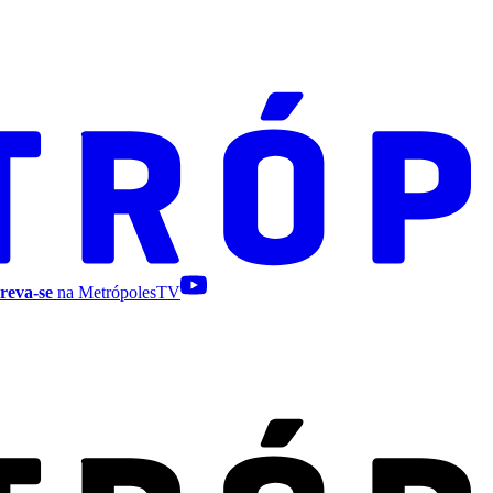
reva-se
na MetrópolesTV