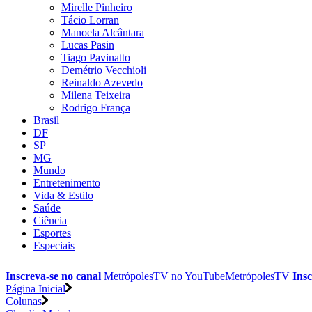
Mirelle Pinheiro
Tácio Lorran
Manoela Alcântara
Lucas Pasin
Tiago Pavinatto
Demétrio Vecchioli
Reinaldo Azevedo
Milena Teixeira
Rodrigo França
Brasil
DF
SP
MG
Mundo
Entretenimento
Vida & Estilo
Saúde
Ciência
Esportes
Especiais
Inscreva-se no canal
MetrópolesTV no
YouTube
MetrópolesTV
Insc
Página Inicial
Colunas