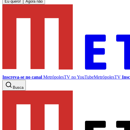
Eu quero!
Agora não
Inscreva-se no canal
MetrópolesTV no
YouTube
MetrópolesTV
Insc
Busca