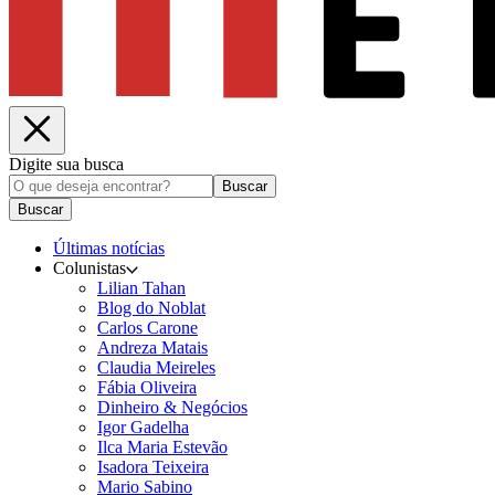
Digite sua busca
Buscar
Buscar
Últimas notícias
Colunistas
Lilian Tahan
Blog do Noblat
Carlos Carone
Andreza Matais
Claudia Meireles
Fábia Oliveira
Dinheiro & Negócios
Igor Gadelha
Ilca Maria Estevão
Isadora Teixeira
Mario Sabino