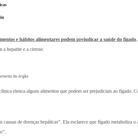
icas
ein
imentos e hábitos alimentares podem prejudicar a saúde do fígado
 a hepatite e a cirrose.
namento do órgão
 clínica elenca alguns alimentos que podem ser prejudiciais ao fígado. C
s causas de doenças hepáticas”. Ela esclarece que fígado metaboliza o 
o”.