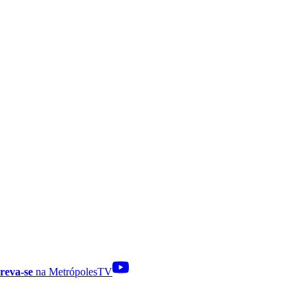
reva-se
na MetrópolesTV