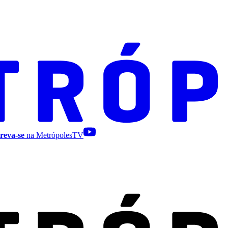
reva-se
na MetrópolesTV